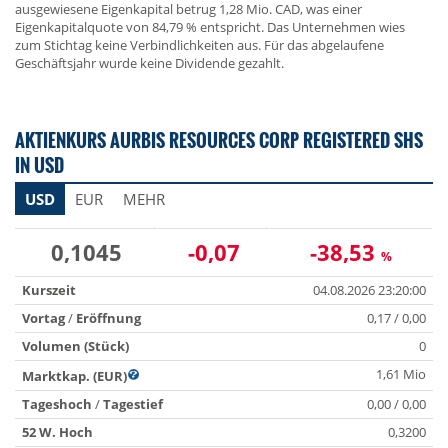
ausgewiesene Eigenkapital betrug 1,28 Mio. CAD, was einer
Eigenkapitalquote von 84,79 % entspricht. Das Unternehmen wies
zum Stichtag keine Verbindlichkeiten aus. Für das abgelaufene
Geschäftsjahr wurde keine Dividende gezahlt.
AKTIENKURS AURBIS RESOURCES CORP REGISTERED SHS
IN USD
USD
EUR
MEHR
0,1045
-0,07
-38,53
%
Kurszeit
04.08.2026 23:20:00
Vortag
/
Eröffnung
0,17 / 0,00
Volumen (Stück)
0
1,61 Mio
Marktkap. (EUR)
Tageshoch
/
Tagestief
0,00 / 0,00
52 W. Hoch
0,3200