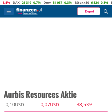
4%
DAX
26 319
0,7%
Dow
54 037
0,3%
EStoxx50
6 524
0,3%
Nasd
Depot
Aurbis Resources Aktie
0,10
-0,07
-38,53
USD
USD
%