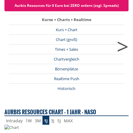
Aurbis Resources für 0 Euro bei ZERO ordern (zzgl. Spreads)
Kurse + Charts + Realtime
Kurs + Chart
>
Chart (groß)
Times + Sales
Chartvergleich
Börsenplätze
Realtime Push
Historisch
AURBIS RESOURCES CHART - 1 JAHR - NASO
Intraday
1W
3M
1J
3J
5J
MAX