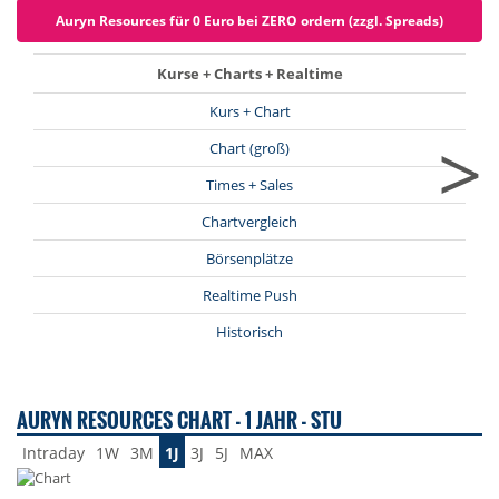
Auryn Resources für 0 Euro bei ZERO ordern (zzgl. Spreads)
Kurse + Charts + Realtime
Kurs + Chart
>
Chart (groß)
Times + Sales
Chartvergleich
Börsenplätze
Realtime Push
Historisch
AURYN RESOURCES CHART - 1 JAHR - STU
Intraday
1W
3M
1J
3J
5J
MAX