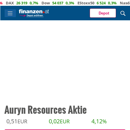
AX
26 319
0,7%
Dow
54 037
0,3%
EStoxx50
6 524
0,3%
Nasdaq
2
Depot
Auryn Resources Aktie
0,51
0,02
4,12
EUR
EUR
%