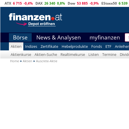
ATX
6 715
-0,4%
DAX
26 340
0,8%
Dow
53 885
-0,9%
EStoxx50
6 539
Börse
News & Analysen
myfinanzen
Aktien
Indizes
Zertifikate
Hebelprodukte
Fonds
ETF
Anleihe
Aktienkurse
Aktien-Suche
Realtimekurse
Listen
Termine
Divi
Home
»
Aktien
»
Auscrete-Aktie