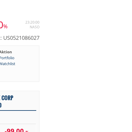
0
23:20:00
%
NASO
N: US0521086027
Aktion
Portfolio
Watchlist
E CORP
D
-99,00