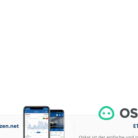
zen.net
E
Oskar ist der einfache und i