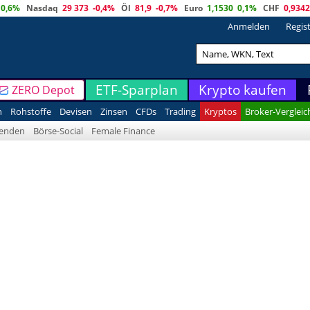
0,6%
Nasdaq
29 373
-0,4%
Öl
81,9
-0,7%
Euro
1,1530
0,1%
CHF
0,9342
Anmelden
Regis
ETF-Sparplan
Krypto kaufen
ZERO Depot
n
Rohstoffe
Devisen
Zinsen
CFDs
Trading
Kryptos
Broker-Vergleic
denden
Börse-Social
Female Finance