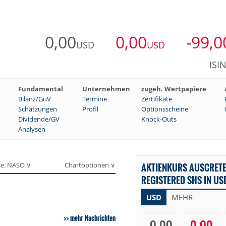
0,00
0,00
-99,0
USD
USD
ISI
Fundamental
Unternehmen
zugeh. Wertpapiere
Bilanz/GuV
Termine
Zertifikate
Schätzungen
Profil
Optionsscheine
Dividende/GV
Knock-Outs
Analysen
se: NASO ∨
Chartoptionen ∨
AKTIENKURS AUSCRET
REGISTERED SHS IN US
USD
MEHR
mehr Nachrichten
0,00
0,00