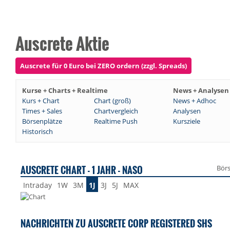
Auscrete Aktie
Auscrete für 0 Euro bei ZERO ordern (zzgl. Spreads)
Kurse + Charts + Realtime
News + Analysen
Kurs + Chart
Chart (groß)
News + Adhoc
Times + Sales
Chartvergleich
Analysen
Börsenplätze
Realtime Push
Kursziele
Historisch
AUSCRETE CHART - 1 JAHR - NASO
Bör
Intraday
1W
3M
1J
3J
5J
MAX
NACHRICHTEN ZU AUSCRETE CORP REGISTERED SHS