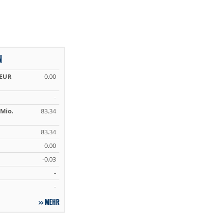
N
 EUR
0.00
-
Mio.
83.34
83.34
0.00
-0.03
-
-
MEHR