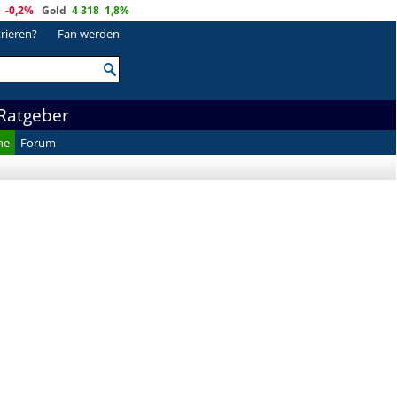
-0,2%
Gold
4 318
1,8%
trieren?
Fan werden
Ratgeber
he
Forum