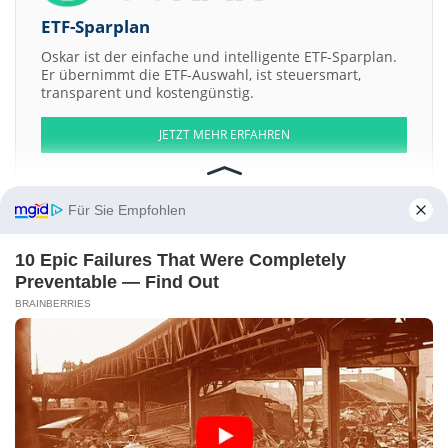
ETF-Sparplan
Oskar ist der einfache und intelligente ETF-Sparplan.
Er übernimmt die ETF-Auswahl, ist steuersmart,
transparent und kostengünstig.
JETZT MEHR ERFAHREN
Für Sie Empfohlen
Aktien ATX
DAX
EuroStoxx 50
Dow Jones
NASDAQ 100
Nikkei 225
10 Epic Failures That Were Completely
S&P 500
Preventable — Find Out
BRAINBERRIES
Weitere Aktien:
Stone Resources Australia
Tassal Group LtdShs
Coast Financial
Holdings
Red Metal LtdShs
The Conygar Investment Company
PLCShs
Kontakt
-
Impressum
-
Werbung
-
Barrierefreiheit
Sitemap
-
Datenschutz
-
Disclaimer
-
AGB
-
Privatsphäre-Einstellungen