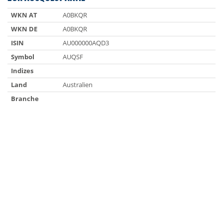
WKN AT
A0BKQR
WKN DE
A0BKQR
ISIN
AU000000AQD3
Symbol
AUQSF
Indizes
Land
Australien
Branche