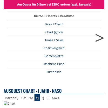
AusQuest für 0 Euro bei ZERO ordern (zzgl. Spreads)
Kurse + Charts + Realtime
Kurs + Chart
>
Chart (groß)
Times + Sales
Chartvergleich
Börsenplätze
Realtime Push
Historisch
AUSQUEST CHART - 1 JAHR - NASO
Intraday
1W
3M
1J
3J
5J
MAX