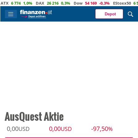
6 774
1,0%
DAX
26 216
0,3%
Dow
54 169
-0,3%
EStoxx50
6 525
Depot
AusQuest Aktie
0,00
0,00
-97,50
USD
USD
%