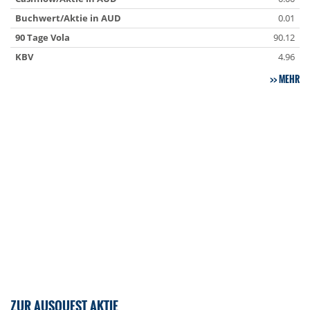
Buchwert/Aktie in AUD
0.01
90 Tage Vola
90.12
KBV
4.96
MEHR
ZUR AUSQUEST AKTIE