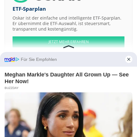
ETF-Sparplan
Oskar ist der einfache und intelligente ETF-Sparplan.
Er übernimmt die ETF-Auswahl, ist steuersmart,
transparent und kostengünstig.
JETZT MEHR ERFAHREN
Für Sie Empfohlen
Meghan Markle's Daughter All Grown Up — See
Aktien ATX
DAX
EuroStoxx 50
Dow Jones
NASDAQ 100
Nikkei 225
Her Now!
S&P 500
BUZZDAY
Weitere Aktien:
Independent Financial Services LtdShs
Sovereign Metals LimitedShs
Artisan
Aquilo PLCShs
Stikine Energy
Kontakt
-
Impressum
-
Werbung
-
Barrierefreiheit
Sitemap
-
Datenschutz
-
Disclaimer
-
AGB
-
Privatsphäre-Einstellungen