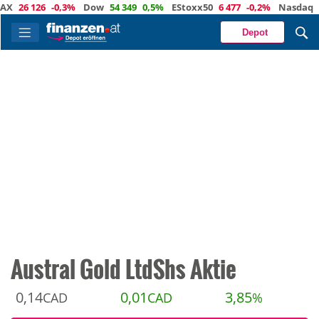
26 126
-0,3%
Dow
54 349
0,5%
EStoxx50
6 477
-0,2%
Nasdaq
29 4
Depot
Austral Gold LtdShs Aktie
0,14
0,01
3,85
CAD
CAD
%