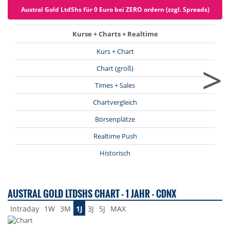
Austral Gold LtdShs für 0 Euro bei ZERO ordern (zzgl. Spreads)
Kurse + Charts + Realtime
Kurs + Chart
>
Chart (groß)
Times + Sales
Chartvergleich
Börsenplätze
Realtime Push
Historisch
AUSTRAL GOLD LTDSHS CHART - 1 JAHR - CDNX
Intraday
1W
3M
1J
3J
5J
MAX