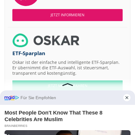
JETZT INFORMIEREN
ETF-Sparplan
Oskar ist der einfache und intelligente ETF-Sparplan.
Er übernimmt die ETF-Auswahl, ist steuersmart,
transparent und kostengünstig.
JETZT MEHR ERFAHREN
Für Sie Empfohlen
Most People Don't Know That These 8
Celebrities Are Muslim
Aktien ATX
DAX
EuroStoxx 50
Dow Jones
NASDAQ 100
Nikkei 225
BRAINBERRIES
S&P 500