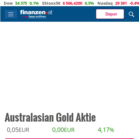
ow
54 375
0,1%
EStoxx50
6 506,4200
0,5%
Nasdaq
29 381
-0,4%
Öl
Depot
Australasian Gold Aktie
0,05
0,00
4,17
EUR
EUR
%