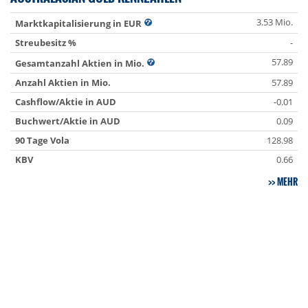
3.53 Mio.
Marktkapitalisierung in EUR
Streubesitz %
-
57.89
Gesamtanzahl Aktien in Mio.
Anzahl Aktien in Mio.
57.89
Cashflow/Aktie in AUD
-0.01
Buchwert/Aktie in AUD
0.09
90 Tage Vola
128.98
KBV
0.66
MEHR