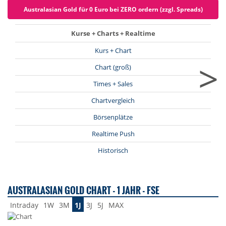
Australasian Gold für 0 Euro bei ZERO ordern (zzgl. Spreads)
Kurse + Charts + Realtime
Kurs + Chart
>
Chart (groß)
Times + Sales
Chartvergleich
Börsenplätze
Realtime Push
Historisch
AUSTRALASIAN GOLD CHART - 1 JAHR - FSE
Intraday
1W
3M
1J
3J
5J
MAX