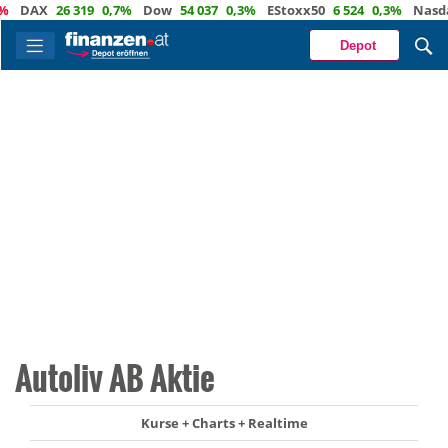
DAX
26 319
0,7%
Dow
54 037
0,3%
EStoxx50
6 524
0,3%
Nasdaq
Depot
Autoliv AB Aktie
Kurse + Charts + Realtime