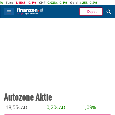
uro
1,1545
-0,1%
CHF
0,9334
0,1%
Gold
4 253
0,2%
Depot
Autozone Aktie
18,55
0,20
1,09
CAD
CAD
%