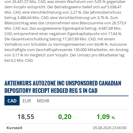
von 26.431,57 Mio. CAD, was einem Wachstum von 5,05 % gegenüber
dem Vorjahr entspricht. Der Betriebsgewinn belief sich auf 5.038,47
Mio. CAD, eine Verschlechterung von 2,27 %. Der Jahresüberschuss
betrug 3.486,64 Mio. CAD, eine Verschlechterung um 3,76 %. Zum
Bilanzstichtag wies das Unternehmen eine Bilanzsumme von 26.573,9
Mio. CAD aus. Das ausgewiesene Eigenkapital betrug -4.687,68 Mio.
CAD, entsprechend einer negativen Eigenkapitalquote von 17,64 %.
Die Gesamtverschuldung betrug 17.267,89 Mio. CAD, mit einem
Verhältnis von Schulden zu Vermögenswerten von 64,98 %. Autozone
beschäftigte zum Geschäftsjahresende 130.000 Mitarbeiter, ein Anstieg
von 3,17 % im Vergleich zum Vorjahr. Der Umsatz pro Mitarbeiter lag
bei 0,2 Mio. CAD.
AKTIENKURS AUTOZONE INC UNSPONSORED CANADIAN
DEPOSITORY RECEIPT HEDGED REG S IN CAD
CAD
EUR
MEHR
18,55
0,20
1,09
%
Kurszeit
05.08.2026 23:00:00