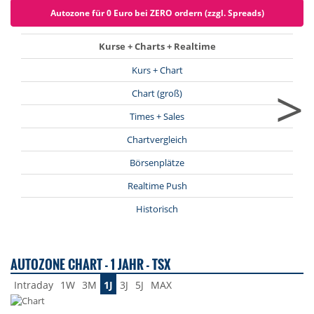
Autozone für 0 Euro bei ZERO ordern (zzgl. Spreads)
Kurse + Charts + Realtime
Kurs + Chart
>
Chart (groß)
Times + Sales
Chartvergleich
Börsenplätze
Realtime Push
Historisch
AUTOZONE CHART - 1 JAHR - TSX
Intraday
1W
3M
1J
3J
5J
MAX