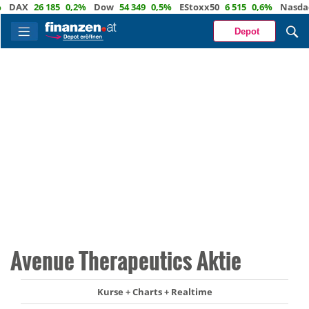
AX
26 185
0,2%
Dow
54 349
0,5%
EStoxx50
6 515
0,6%
Nasdaq
2
Depot
Avenue Therapeutics Aktie
Kurse + Charts + Realtime