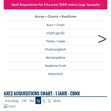
Axe2 Acquisitions für 0 Euro bei ZERO ordern (zzgl. Spreads)
Kurse + Charts + Realtime
Kurs + Chart
>
Chart (groß)
Times + Sales
Chartvergleich
Börsenplätze
Realtime Push
Historisch
AXE2 ACQUISITIONS CHART - 1 JAHR - CDNX
Intraday
1W
3M
1J
3J
5J
MAX