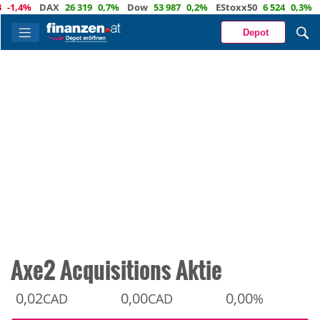
,4%
DAX
26 319
0,7%
Dow
53 987
0,2%
EStoxx50
6 524
0,3%
Nas
Depot
Axe2 Acquisitions Aktie
0,02
0,00
0,00
CAD
CAD
%