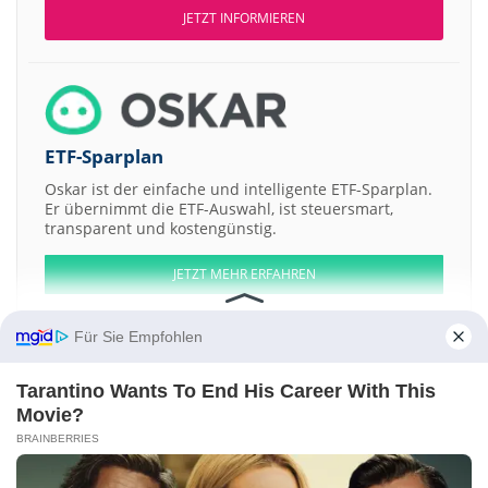
JETZT INFORMIEREN
ETF-Sparplan
Oskar ist der einfache und intelligente ETF-Sparplan.
Er übernimmt die ETF-Auswahl, ist steuersmart,
transparent und kostengünstig.
JETZT MEHR ERFAHREN
Für Sie Empfohlen
Tarantino Wants To End His Career With This
Aktien ATX
DAX
EuroStoxx 50
Dow Jones
NASDAQ 100
Nikkei 225
Movie?
S&P 500
BRAINBERRIES
Weitere Aktien:
Paringa Resources
RF Acquisition a
Green Block Mining
Murphy