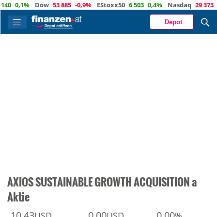
0,1%
Dow
53 885
-0,9%
EStoxx50
6 503
0,4%
Nasdaq
29 373
-0,4
Depot
AXIOS SUSTAINABLE GROWTH ACQUISITION a
Aktie
10,43
0,00
0,00
USD
USD
%