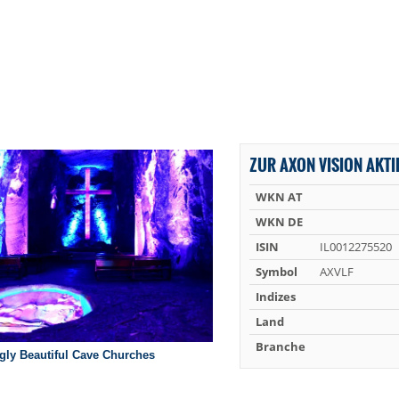
ZUR AXON VISION AKTI
WKN AT
WKN DE
ISIN
IL0012275520
Symbol
AXVLF
Indizes
Land
Branche