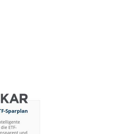
TF-Sparplan
ntelligente
die ETF-
ransparent und