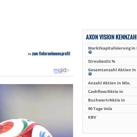
AXON VISION KENNZAH
Marktkapitalisierung in
zum Unternehmensprofil
Streubesitz %
Gesamtanzahl Aktien in 
Anzahl Aktien in Mio.
Cashflow/Aktie in
Buchwert/Aktie in
90 Tage Vola
KBV