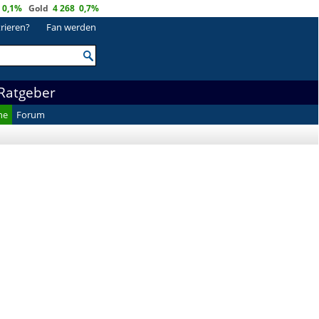
0,1%
Gold
4 268
0,7%
trieren?
Fan werden
Ratgeber
he
Forum