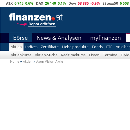
ATX
6 745
0,6%
DAX
26 140
0,1%
Dow
53 885
-0,9%
EStoxx50
6 503
Börse
News & Analysen
myfinanzen
Aktien
Indizes
Zertifikate
Hebelprodukte
Fonds
ETF
Anleihe
Aktienkurse
Aktien-Suche
Realtimekurse
Listen
Termine
Divi
Home
»
Aktien
»
Axon Vision-Aktie