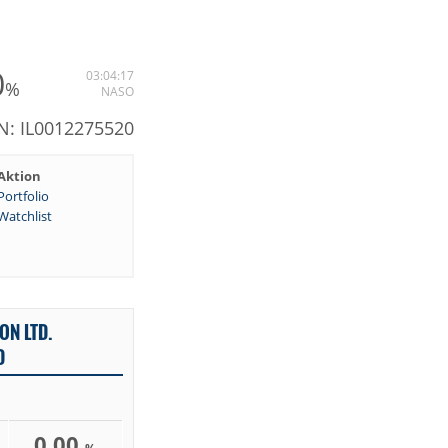
0
03:04:17
%
NASO
IN: IL0012275520
Aktion
Portfolio
Watchlist
ON LTD.
D
0,00