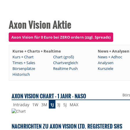
Axon Vision Aktie
Axon Vision für 0 Euro bei ZERO ordern (zzgl. Spreads)
Kurse + Charts + Realtime
News + Analysen
Kurs + Chart
Chart (groß)
News + Adhoc
Times + Sales
Chartvergleich
Analysen
Börsenplätze
Realtime Push
Kursziele
Historisch
AXON VISION CHART - 1 JAHR - NASO
Bör
Intraday
1W
3M
1J
3J
5J
MAX
NACHRICHTEN ZU AXON VISION LTD. REGISTERED SHS