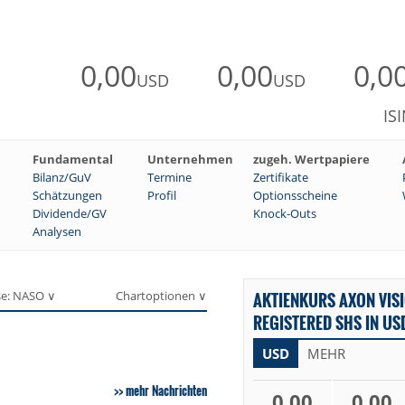
0,00
0,00
0,0
USD
USD
IS
Fundamental
Unternehmen
zugeh. Wertpapiere
Bilanz/GuV
Termine
Zertifikate
Schätzungen
Profil
Optionsscheine
Dividende/GV
Knock-Outs
Analysen
se: NASO ∨
Chartoptionen ∨
AKTIENKURS AXON VISI
REGISTERED SHS IN US
USD
MEHR
mehr Nachrichten
0,00
0,00