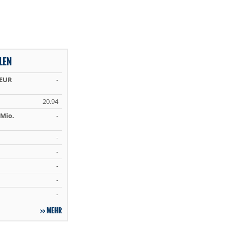
LEN
 EUR
-
20.94
Mio.
-
-
-
-
-
-
MEHR