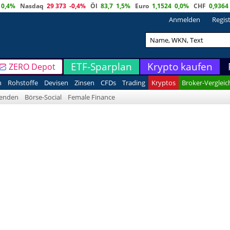
0,4%
Nasdaq
29 373
-0,4%
Öl
83,7
1,5%
Euro
1,1524
0,0%
CHF
0,9364
Anmelden
Regis
ETF-Sparplan
Krypto kaufen
ZERO Depot
n
Rohstoffe
Devisen
Zinsen
CFDs
Trading
Kryptos
Broker-Vergleic
denden
Börse-Social
Female Finance