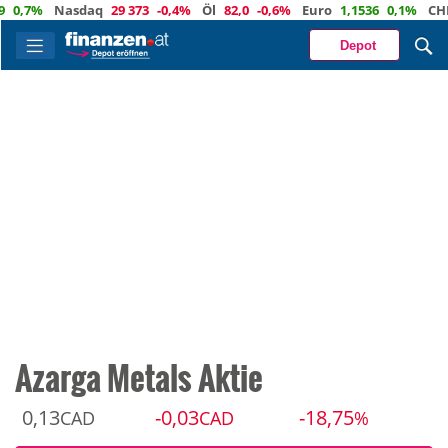
7%
Nasdaq
29 373
-0,4%
Öl
82,0
-0,6%
Euro
1,1536
0,1%
CHF
0,
Depot
Azarga Metals Aktie
0,13
-0,03
-18,75
CAD
CAD
%