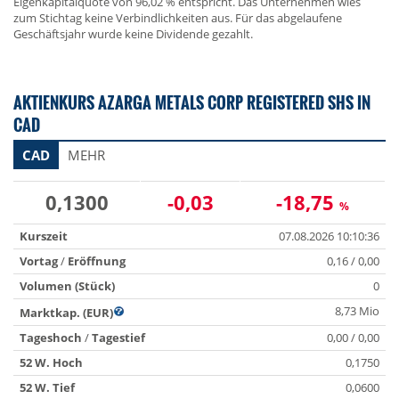
Eigenkapitalquote von 96,02 % entspricht. Das Unternehmen wies
zum Stichtag keine Verbindlichkeiten aus. Für das abgelaufene
Geschäftsjahr wurde keine Dividende gezahlt.
AKTIENKURS AZARGA METALS CORP REGISTERED SHS IN
CAD
CAD
MEHR
0,1300
-0,03
-18,75
%
Kurszeit
07.08.2026 10:10:36
Vortag
/
Eröffnung
0,16 / 0,00
Volumen (Stück)
0
8,73 Mio
Marktkap. (EUR)
Tageshoch
/
Tagestief
0,00 / 0,00
52 W. Hoch
0,1750
52 W. Tief
0,0600