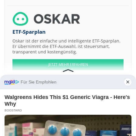
ETF-Sparplan
Oskar ist der einfache und intelligente ETF-Sparplan.
Er übernimmt die ETF-Auswahl, ist steuersmart,
transparent und kostengünstig.
JETZT MEHR ERFAHREN
Für Sie Empfohlen
Walgreens Hides This $1 Generic Viagra - Here's
Aktien ATX
DAX
EuroStoxx 50
Dow Jones
NASDAQ 100
Nikkei 225
Why
S&P 500
BOOSTARO
Weitere Aktien:
PT Akasha Wira International
MDK Acquisition
American Rebel
Holdings
Upstart Investment a
The Calmer