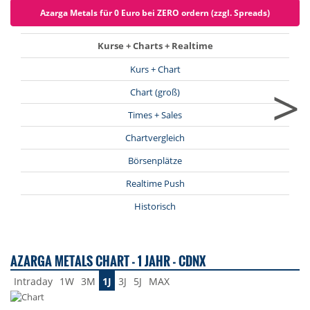
Azarga Metals für 0 Euro bei ZERO ordern (zzgl. Spreads)
Kurse + Charts + Realtime
Kurs + Chart
>
Chart (groß)
Times + Sales
Chartvergleich
Börsenplätze
Realtime Push
Historisch
AZARGA METALS CHART - 1 JAHR - CDNX
Intraday
1W
3M
1J
3J
5J
MAX