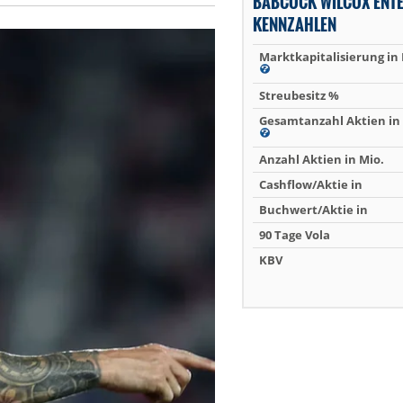
BABCOCK WILCOX ENTE
KENNZAHLEN
Marktkapitalisierung in
Streubesitz %
Gesamtanzahl Aktien in 
Anzahl Aktien in Mio.
Cashflow/Aktie in
Buchwert/Aktie in
90 Tage Vola
KBV