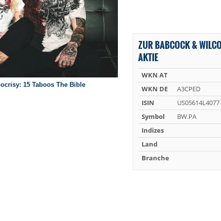
ZUR BABCOCK & WILCO
AKTIE
WKN AT
WKN DE
A3CPED
ISIN
US05614L4077
Symbol
BW.PA
Indizes
Land
Branche