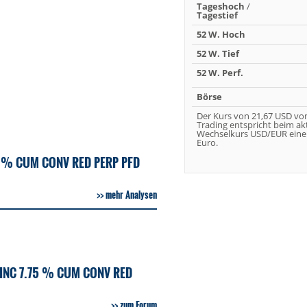
Tageshoch
/
Tagestief
52 W. Hoch
52 W. Tief
52 W. Perf.
Börse
Der Kurs von 21,67 USD vo
Trading entspricht beim ak
Wechselkurs USD/EUR eine
Euro.
5 % CUM CONV RED PERP PFD
mehr Analysen
INC 7.75 % CUM CONV RED
zum Forum