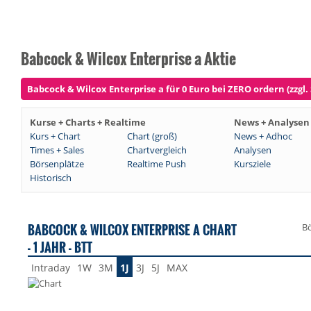
Babcock & Wilcox Enterprise a Aktie
Babcock & Wilcox Enterprise a für 0 Euro bei ZERO ordern (zzgl.
Kurse + Charts + Realtime
News + Analysen
Kurs + Chart
Chart (groß)
News + Adhoc
Times + Sales
Chartvergleich
Analysen
Börsenplätze
Realtime Push
Kursziele
Historisch
BABCOCK & WILCOX ENTERPRISE A CHART
Bö
- 1 JAHR - BTT
Intraday
1W
3M
1J
3J
5J
MAX