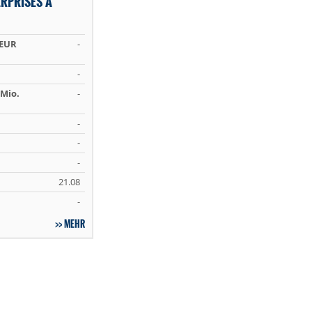
RPRISES A
 EUR
-
-
Mio.
-
-
-
-
21.08
-
MEHR