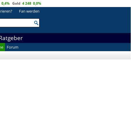
0,4%
Gold
4 248
0,0%
trieren?
Fan werden
Ratgeber
he
Forum