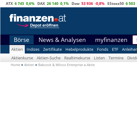
ATX
6 745
0,6%
DAX
26 140
0,1%
Dow
53 936
-0,8%
EStoxx50
6 503
Börse
News & Analysen
myfinanzen
Aktien
Indizes
Zertifikate
Hebelprodukte
Fonds
ETF
Anleihe
Aktienkurse
Aktien-Suche
Realtimekurse
Listen
Termine
Divi
Home
»
Aktien
»
Babcock & Wilcox Enterprise a-Aktie