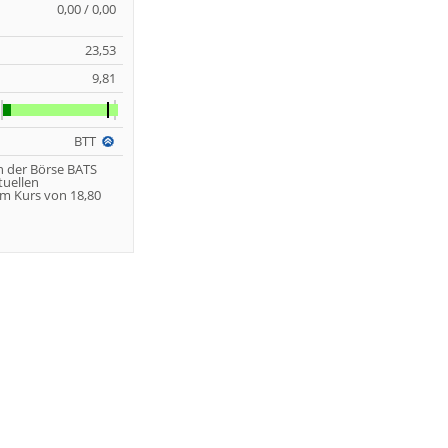
0,00 / 0,00
23,53
9,81
BTT
n der Börse BATS
tuellen
m Kurs von 18,80