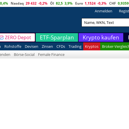
0,4%
Nasdaq
29 432
-0,2%
Öl
82,5
3,9%
Euro
1,1524
-0,3%
CHF
0,9359
Anmelden
Regis
ETF-Sparplan
Krypto kaufen
ZERO Depot
n
Rohstoffe
Devisen
Zinsen
CFDs
Trading
Kryptos
Broker-Vergleic
denden
Börse-Social
Female Finance