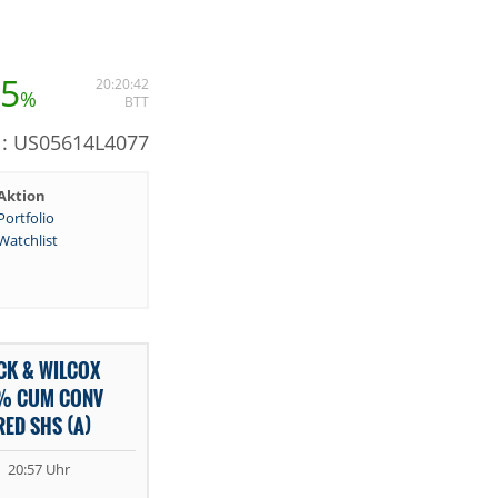
45
20:20:42
%
BTT
N: US05614L4077
Aktion
Portfolio
Watchlist
CK & WILCOX
5 % CUM CONV
RED SHS (A)
20:57 Uhr