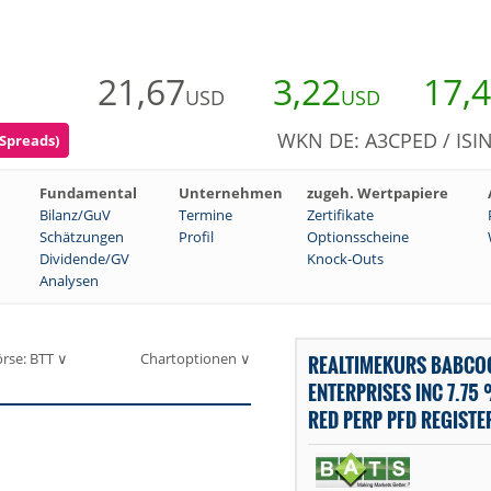
21,67
3,22
17,
USD
USD
WKN DE: A3CPED / ISI
 Spreads)
Fundamental
Unternehmen
zugeh. Wertpapiere
Bilanz/GuV
Termine
Zertifikate
Schätzungen
Profil
Optionsscheine
Dividende/GV
Knock-Outs
Analysen
rse: BTT ∨
Chartoptionen ∨
REALTIMEKURS BABCO
ENTERPRISES INC 7.7
RED PERP PFD REGISTE