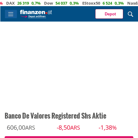
AX
26 319
0,7%
Dow
54 037
0,3%
EStoxx50
6 524
0,3%
Nasdaq
2
Depot
Banco De Valores Registered Shs Aktie
606,00
-8,50
-1,38
ARS
ARS
%