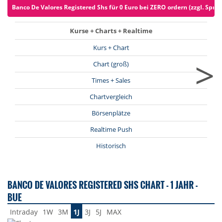
Banco De Valores Registered Shs für 0 Euro bei ZERO ordern (zzgl. Spre
Kurse + Charts + Realtime
Kurs + Chart
>
Chart (groß)
Times + Sales
Chartvergleich
Börsenplätze
Realtime Push
Historisch
BANCO DE VALORES REGISTERED SHS CHART - 1 JAHR -
BUE
Intraday
1W
3M
1J
3J
5J
MAX