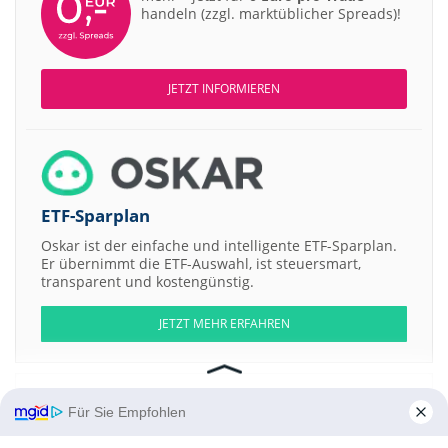
handeln (zzgl. marktüblicher Spreads)!
JETZT INFORMIEREN
ETF-Sparplan
Oskar ist der einfache und intelligente ETF-Sparplan.
Er übernimmt die ETF-Auswahl, ist steuersmart,
transparent und kostengünstig.
JETZT MEHR ERFAHREN
Für Sie Empfohlen
Aktien ATX
DAX
EuroStoxx 50
Dow Jones
NASDAQ 100
Nikkei 225