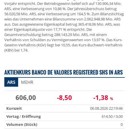
Vorjahr entspricht. Der Betriebsgewinn belief sich auf 130.906,34 Mio.
ARS, eine Verbesserung von 10,86 %. Der Jahresüberschuss betrug
56.020,58 Mio. ARS, eine Verbesserung um 164,5 %. Zum Bilanzstichtag
wies das Unternehmen eine Bilanzsumme von 2.062.948,98 Mio. ARS
aus. Das ausgewiesene Eigenkapital betrug 365.418,06 Mio. ARS, was
einer Eigenkapitalquote von 17,71 % entspricht. Die
Gesamtverschuldung betrug 288.143,29 Mio. ARS, mit einem
Verhältnis von Schulden zu Vermögenswerten von 13,97 %. Das Kurs-
Gewinn-Verhältnis (KGV) liegt bei 10,55, das Kurs-Buchwert-Verhältnis
(KBV) bei 1,74.
AKTIENKURS BANCO DE VALORES REGISTERED SHS IN ARS
ARS
MEHR
606,00
-8,50
-1,38
%
Kurszeit
06.08.2026 22:19:46
Vortag
/
Eröffnung
614,50 / 0,00
Volumen (Stück)
0