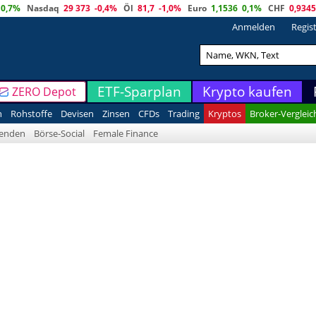
0,7%
Nasdaq
29 373
-0,4%
Öl
81,7
-1,0%
Euro
1,1536
0,1%
CHF
0,9345
Anmelden
Regis
ETF-Sparplan
Krypto kaufen
ZERO Depot
n
Rohstoffe
Devisen
Zinsen
CFDs
Trading
Kryptos
Broker-Vergleic
denden
Börse-Social
Female Finance