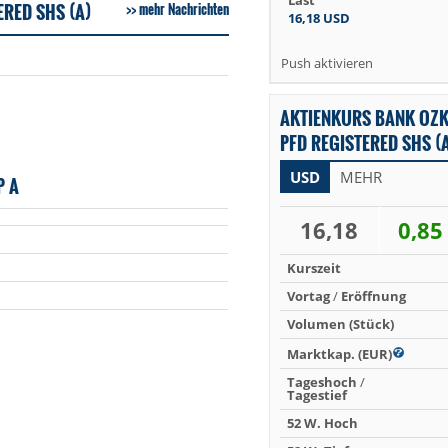
Last
RED SHS (A)
mehr Nachrichten
16,18
USD
Push aktivieren
AKTIENKURS BANK OZK
PFD REGISTERED SHS (A
USD
MEHR
P A
16,18
0,85
Kurszeit
Vortag
/
Eröffnung
Volumen (Stück)
Marktkap. (EUR)
Tageshoch
/
Tagestief
52 W. Hoch