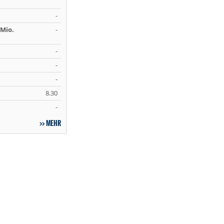
-
Mio.
-
-
-
-
8.30
-
MEHR