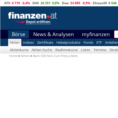
ATX
6 719
-0,4%
DAX
26 351
0,8%
Dow
53 885
-0,9%
EStoxx50
6 546
Börse
News & Analysen
myfinanzen
Aktien
Indizes
Zertifikate
Hebelprodukte
Fonds
ETF
Anleihe
Aktienkurse
Aktien-Suche
Realtimekurse
Listen
Termine
Divi
Home
»
Aktien
»
Bank OZK Non-Cum Perp a-Aktie