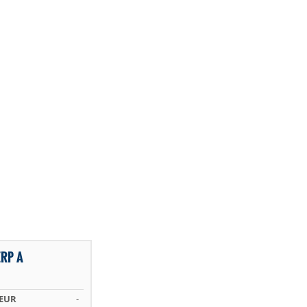
RP A
 EUR
-