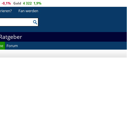
-0,1%
Gold
4 322
1,9%
trieren?
Fan werden
Ratgeber
he
Forum