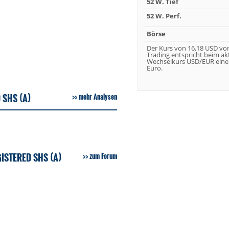
52 W. Tief
52 W. Perf.
Börse
Der Kurs von 16,18 USD vo
Trading entspricht beim ak
Wechselkurs USD/EUR eine
Euro.
 SHS (A)
mehr Analysen
ISTERED SHS (A)
zum Forum