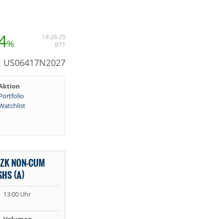
4
18:26:25
%
BTT
N: US06417N2027
Aktion
Portfolio
Watchlist
OZK NON-CUM
SHS (A)
13:00 Uhr