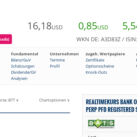
16,18
0,85
5,5
USD
USD
WKN DE: A3D83Z / ISI
eads)
Fundamental
Unternehmen
zugeh. Wertpapiere
Bilanz/GuV
Termine
Zertifikate
Schätzungen
Profil
Optionsscheine
Dividende/GV
Knock-Outs
Analysen
rse: BTT ∨
Chartoptionen ∨
REALTIMEKURS BANK 
PERP PFD REGISTERED 