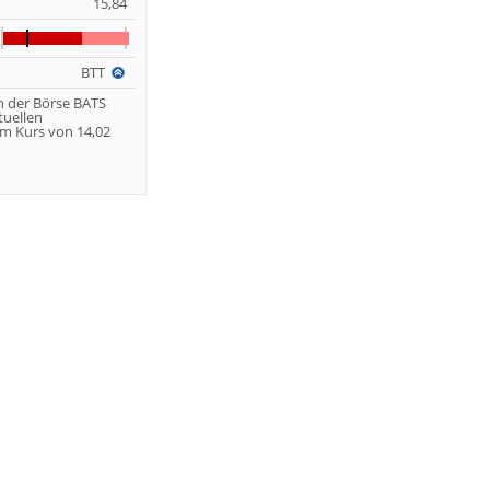
15,84
BTT
n der Börse BATS
tuellen
m Kurs von 14,02