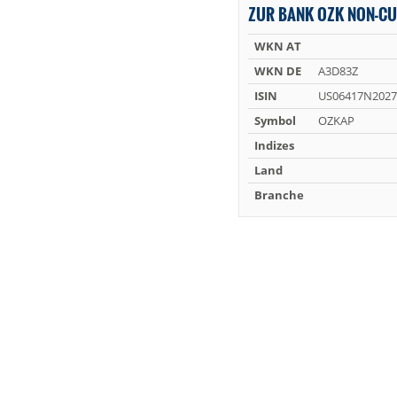
ZUR BANK OZK NON-CU
WKN AT
WKN DE
A3D83Z
ISIN
US06417N2027
Symbol
OZKAP
Indizes
Land
Branche