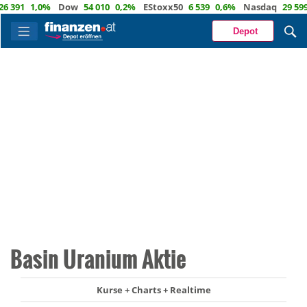
91
1,0%
Dow
54 010
0,2%
EStoxx50
6 539
0,6%
Nasdaq
29 599
0,
Depot
Basin Uranium Aktie
Kurse + Charts + Realtime