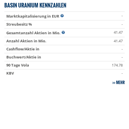
BASIN URANIUM KENNZAHLEN
-
Marktkapitalisierung in EUR
Streubesitz %
-
41.47
Gesamtanzahl Aktien in Mio.
Anzahl Aktien in Mio.
41.47
Cashflow/Aktie in
-
Buchwert/Aktie in
-
90 Tage Vola
174.78
KBV
-
MEHR