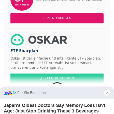
JETZT INFORMIEREN
ETF-Sparplan
Oskar ist der einfache und intelligente ETF-Sparplan.
Er übernimmt die ETF-Auswahl, ist steuersmart,
transparent und kostengünstig.
JETZT MEHR ERFAHREN
Für Sie Empfohlen
Japan's Oldest Doctors Say Memory Loss Isn't
Aktien ATX
DAX
EuroStoxx 50
Dow Jones
NASDAQ 100
Nikkei 225
Age: Just Stop Drinking These 3 Beverages
S&P 500