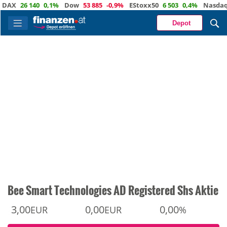
X
26 140
0,1%
Dow
53 885
-0,9%
EStoxx50
6 503
0,4%
Nasdaq
29 
Depot
Bee Smart Technologies AD Registered Shs Aktie
3,00
0,00
0,00
EUR
EUR
%