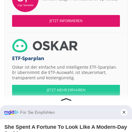
JETZT INFORMIEREN
ETF-Sparplan
Oskar ist der einfache und intelligente ETF-Sparplan.
Er übernimmt die ETF-Auswahl, ist steuersmart,
transparent und kostengünstig.
JETZT MEHR ERFAHREN
Für Sie Empfohlen
Aktien ATX
DAX
EuroStoxx 50
Dow Jones
NASDAQ 100
Nikkei 225
She Spent A Fortune To Look Like A Modern-Day
S&P 500