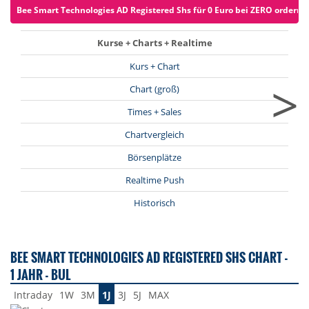
Bee Smart Technologies AD Registered Shs für 0 Euro bei ZERO ordern (z
Kurse + Charts + Realtime
Kurs + Chart
>
Chart (groß)
Times + Sales
Chartvergleich
Börsenplätze
Realtime Push
Historisch
BEE SMART TECHNOLOGIES AD REGISTERED SHS CHART -
1 JAHR - BUL
Intraday
1W
3M
1J
3J
5J
MAX