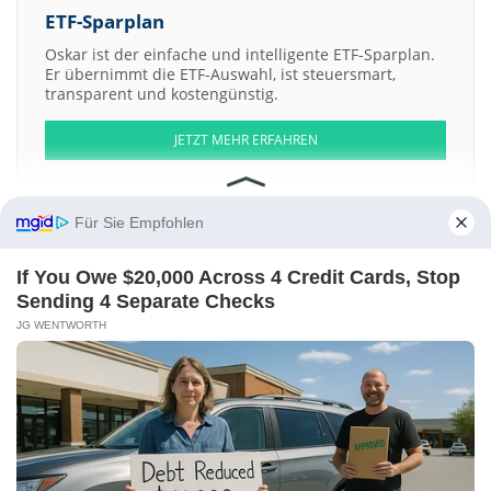
ETF-Sparplan
Oskar ist der einfache und intelligente ETF-Sparplan.
Er übernimmt die ETF-Auswahl, ist steuersmart,
transparent und kostengünstig.
JETZT MEHR ERFAHREN
Für Sie Empfohlen
Aktien ATX
DAX
EuroStoxx 50
Dow Jones
NASDAQ 100
Nikkei 225
If You Owe $20,000 Across 4 Credit Cards, Stop
S&P 500
Sending 4 Separate Checks
JG WENTWORTH
Weitere Aktien:
Rubico Incorporation Registered Shs
Abony Acquisition a
Elis
Sk a
Arrived Homes 4 LLC Shares Of Beneficial Interest Series -
FUNDERBURK-
Kontakt
-
Impressum
-
Werbung
-
Barrierefreiheit
Sitemap
-
Datenschutz
-
Disclaimer
-
AGB
-
Privatsphäre-Einstellungen