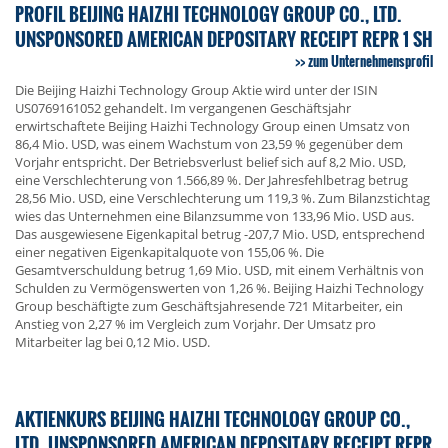
PROFIL BEIJING HAIZHI TECHNOLOGY GROUP CO., LTD.
UNSPONSORED AMERICAN DEPOSITARY RECEIPT REPR 1 SH
zum Unternehmensprofil
Die Beijing Haizhi Technology Group Aktie wird unter der ISIN
US0769161052 gehandelt. Im vergangenen Geschäftsjahr
erwirtschaftete Beijing Haizhi Technology Group einen Umsatz von
86,4 Mio. USD, was einem Wachstum von 23,59 % gegenüber dem
Vorjahr entspricht. Der Betriebsverlust belief sich auf 8,2 Mio. USD,
eine Verschlechterung von 1.566,89 %. Der Jahresfehlbetrag betrug
28,56 Mio. USD, eine Verschlechterung um 119,3 %. Zum Bilanzstichtag
wies das Unternehmen eine Bilanzsumme von 133,96 Mio. USD aus.
Das ausgewiesene Eigenkapital betrug -207,7 Mio. USD, entsprechend
einer negativen Eigenkapitalquote von 155,06 %. Die
Gesamtverschuldung betrug 1,69 Mio. USD, mit einem Verhältnis von
Schulden zu Vermögenswerten von 1,26 %. Beijing Haizhi Technology
Group beschäftigte zum Geschäftsjahresende 721 Mitarbeiter, ein
Anstieg von 2,27 % im Vergleich zum Vorjahr. Der Umsatz pro
Mitarbeiter lag bei 0,12 Mio. USD.
AKTIENKURS BEIJING HAIZHI TECHNOLOGY GROUP CO.,
LTD. UNSPONSORED AMERICAN DEPOSITARY RECEIPT REPR