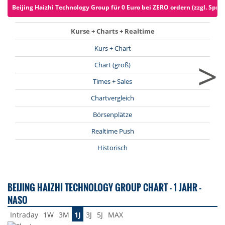
Beijing Haizhi Technology Group für 0 Euro bei ZERO ordern (zzgl. Spre
Kurse + Charts + Realtime
Kurs + Chart
>
Chart (groß)
Times + Sales
Chartvergleich
Börsenplätze
Realtime Push
Historisch
BEIJING HAIZHI TECHNOLOGY GROUP CHART - 1 JAHR -
NASO
Intraday
1W
3M
1J
3J
5J
MAX