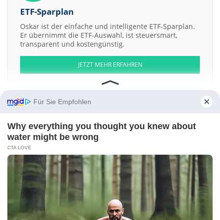
ETF-Sparplan
Oskar ist der einfache und intelligente ETF-Sparplan.
Er übernimmt die ETF-Auswahl, ist steuersmart,
transparent und kostengünstig.
JETZT MEHR ERFAHREN
Für Sie Empfohlen
Aktien ATX
DAX
EuroStoxx 50
Dow Jones
NASDAQ 100
Nikkei 225
Why everything you thought you knew about
S&P 500
water might be wrong
CTA LOVE
Weitere Aktien:
Aeroporto Guglielmo Marconi di Bologna
Thai President Foods
NAGAOKA INTERNATIONAL
INNOCEAN WORLDWIDE
Emergency Pest
Services
Kontakt
-
Impressum
-
Werbung
-
Barrierefreiheit
Sitemap
-
Datenschutz
-
Disclaimer
-
AGB
-
Privatsphäre-Einstellungen