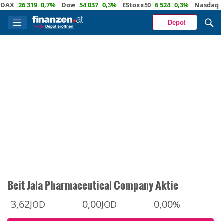
26 319
0,7%
Dow
54 037
0,3%
EStoxx50
6 524
0,3%
Nasdaq
29 7
Depot
Beit Jala Pharmaceutical Company Aktie
3,62
0,00
0,00
JOD
JOD
%