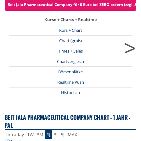
Beit Jala Pharmaceutical Company für 0 Euro bei ZERO ordern (zzgl. Sp
Kurse + Charts + Realtime
Kurs + Chart
>
Chart (groß)
Times + Sales
Chartvergleich
Börsenplätze
Realtime Push
Historisch
BEIT JALA PHARMACEUTICAL COMPANY CHART - 1 JAHR -
PAL
Intraday
1W
3M
1J
3J
5J
MAX