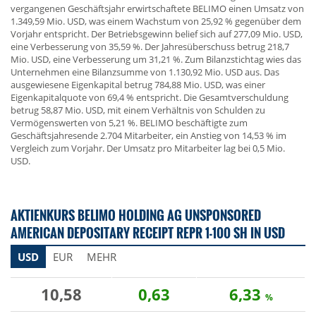
vergangenen Geschäftsjahr erwirtschaftete BELIMO einen Umsatz von
1.349,59 Mio. USD, was einem Wachstum von 25,92 % gegenüber dem
Vorjahr entspricht. Der Betriebsgewinn belief sich auf 277,09 Mio. USD,
eine Verbesserung von 35,59 %. Der Jahresüberschuss betrug 218,7
Mio. USD, eine Verbesserung um 31,21 %. Zum Bilanzstichtag wies das
Unternehmen eine Bilanzsumme von 1.130,92 Mio. USD aus. Das
ausgewiesene Eigenkapital betrug 784,88 Mio. USD, was einer
Eigenkapitalquote von 69,4 % entspricht. Die Gesamtverschuldung
betrug 58,87 Mio. USD, mit einem Verhältnis von Schulden zu
Vermögenswerten von 5,21 %. BELIMO beschäftigte zum
Geschäftsjahresende 2.704 Mitarbeiter, ein Anstieg von 14,53 % im
Vergleich zum Vorjahr. Der Umsatz pro Mitarbeiter lag bei 0,5 Mio.
USD.
AKTIENKURS BELIMO HOLDING AG UNSPONSORED
AMERICAN DEPOSITARY RECEIPT REPR 1-100 SH IN USD
USD
EUR
MEHR
10,58
0,63
6,33
%