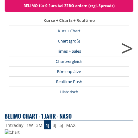
BELIMO für 0 Euro bei ZERO ordern (zzgl. Spreads)
Kurse + Charts + Realtime
Kurs + Chart
>
Chart (groß)
Times + Sales
Chartvergleich
Börsenplätze
Realtime Push
Historisch
BELIMO CHART - 1 JAHR - NASO
Intraday
1W
3M
1J
3J
5J
MAX