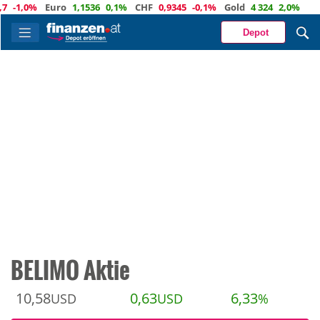
,0%
Euro
1,1536
0,1%
CHF
0,9345
-0,1%
Gold
4 324
2,0%
Depot
BELIMO Aktie
10,58
0,63
6,33
USD
USD
%