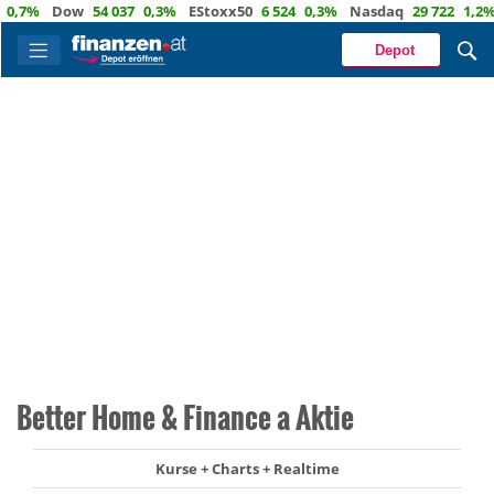
7%
Dow
54 037
0,3%
EStoxx50
6 524
0,3%
Nasdaq
29 722
1,2%
Ö
Depot
Better Home & Finance a Aktie
Kurse + Charts + Realtime