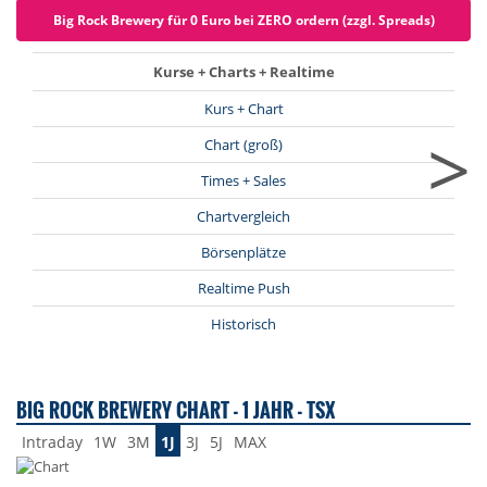
Big Rock Brewery für 0 Euro bei ZERO ordern (zzgl. Spreads)
Kurse + Charts + Realtime
Kurs + Chart
>
Chart (groß)
Times + Sales
Chartvergleich
Börsenplätze
Realtime Push
Historisch
BIG ROCK BREWERY CHART - 1 JAHR - TSX
Intraday
1W
3M
1J
3J
5J
MAX