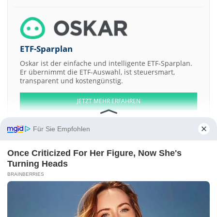
ETF-Sparplan
Oskar ist der einfache und intelligente ETF-Sparplan.
Er übernimmt die ETF-Auswahl, ist steuersmart,
transparent und kostengünstig.
JETZT MEHR ERFAHREN
Für Sie Empfohlen
Once Criticized For Her Figure, Now She's
Aktien ATX
DAX
EuroStoxx 50
Dow Jones
NASDAQ 100
Nikkei 225
Turning Heads
S&P 500
BRAINBERRIES
Weitere Aktien:
Peyto Exploration & Development
United American Petroleum
Badger Daylighting
Lafarge
Bulgarian Stock Exchange AD
Kontakt
-
Impressum
-
Werbung
-
Barrierefreiheit