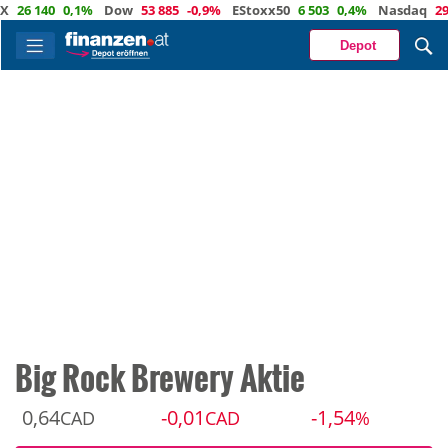
 140
0,1%
Dow
53 885
-0,9%
EStoxx50
6 503
0,4%
Nasdaq
29 373
Depot
Big Rock Brewery Aktie
0,64
-0,01
-1,54
CAD
CAD
%