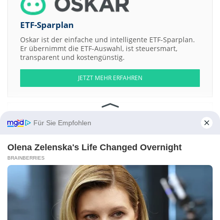
ETF-Sparplan
Oskar ist der einfache und intelligente ETF-Sparplan.
Er übernimmt die ETF-Auswahl, ist steuersmart,
transparent und kostengünstig.
JETZT MEHR ERFAHREN
Für Sie Empfohlen
Aktien ATX
DAX
EuroStoxx 50
Dow Jones
NASDAQ 100
Nikkei 225
S&P 500
Olena Zelenska's Life Changed Overnight
BRAINBERRIES
Weitere Aktien:
FFF Holdings
Rift Helium
Pilbara Gold
National Healthcare Propertie
a
IP Strategy Holdings
Kontakt
-
Impressum
-
Werbung
-
Barrierefreiheit
Sitemap
-
Datenschutz
-
Disclaimer
-
AGB
-
Privatsphäre-Einstellungen