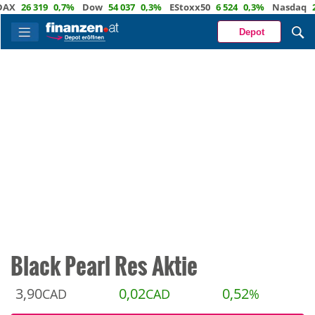
26 319
0,7%
Dow
54 037
0,3%
EStoxx50
6 524
0,3%
Nasdaq
29 72
Depot
Black Pearl Res Aktie
3,90
0,02
0,52
CAD
CAD
%