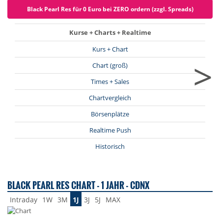
Black Pearl Res für 0 Euro bei ZERO ordern (zzgl. Spreads)
Kurse + Charts + Realtime
Kurs + Chart
>
Chart (groß)
Times + Sales
Chartvergleich
Börsenplätze
Realtime Push
Historisch
BLACK PEARL RES CHART - 1 JAHR - CDNX
Intraday
1W
3M
1J
3J
5J
MAX