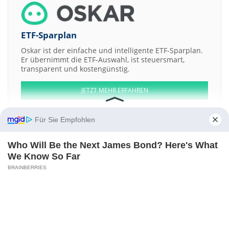
ETF-Sparplan
Oskar ist der einfache und intelligente ETF-Sparplan.
Er übernimmt die ETF-Auswahl, ist steuersmart,
transparent und kostengünstig.
JETZT MEHR ERFAHREN
Für Sie Empfohlen
Who Will Be the Next James Bond? Here's What
Aktien ATX
DAX
EuroStoxx 50
Dow Jones
NASDAQ 100
Nikkei 225
We Know So Far
S&P 500
BRAINBERRIES
Weitere Aktien:
Immunovia AB Issue 2016
Teekay LNG Partners L.P. 9% Cum Red a
AGNC Investment b
HPL Electric & Power
Camping World Holdings
Kontakt
-
Impressum
-
Werbung
-
Barrierefreiheit
Sitemap
-
Datenschutz
-
Disclaimer
-
AGB
-
Privatsphäre-Einstellungen