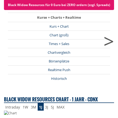
Black Widow Resources für 0 Euro bei ZERO ordern (zzgl. Spreads)
Kurse + Charts + Realtime
Kurs + Chart
>
Chart (groß)
Times + Sales
Chartvergleich
Börsenplätze
Realtime Push
Historisch
BLACK WIDOW RESOURCES CHART - 1 JAHR - CDNX
Intraday
1W
3M
1J
3J
5J
MAX