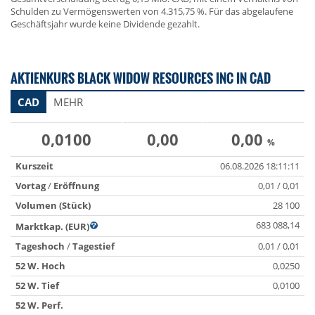
Schulden zu Vermögenswerten von 4.315,75 %. Für das abgelaufene
Geschäftsjahr wurde keine Dividende gezahlt.
AKTIENKURS BLACK WIDOW RESOURCES INC IN CAD
CAD
MEHR
0,0100
0,00
0,00
%
Kurszeit
06.08.2026 18:11:11
Vortag
/
Eröffnung
0,01 / 0,01
Volumen (Stück)
28 100
683 088,14
Marktkap. (EUR)
Tageshoch
/
Tagestief
0,01 / 0,01
52 W. Hoch
0,0250
52 W. Tief
0,0100
52 W. Perf.