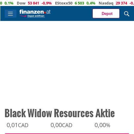
,1%
Dow
53 841
-0,9%
EStoxx50
6 503
0,4%
Nasdaq
29 374
-0,4%
Depot
Black Widow Resources Aktie
0,01
0,00
0,00
CAD
CAD
%