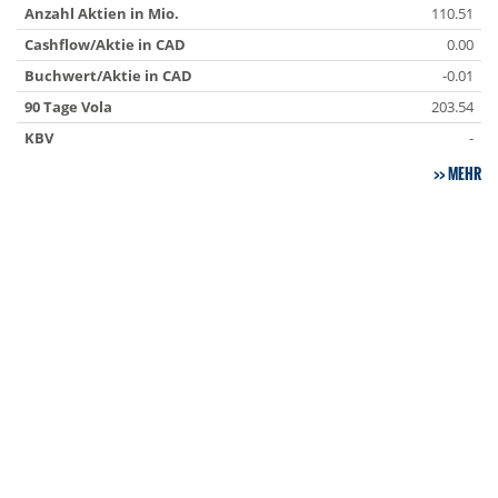
Anzahl Aktien in Mio.
110.51
Cashflow/Aktie in CAD
0.00
Buchwert/Aktie in CAD
-0.01
90 Tage Vola
203.54
KBV
-
MEHR