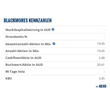
BLACKMORES KENNZAHLEN
-
Marktkapitalisierung in EUR
Streubesitz %
-
19.45
Gesamtanzahl Aktien in Mio.
Anzahl Aktien in Mio.
19.45
Cashflow/Aktie in AUD
2.48
Buchwert/Aktie in AUD
20.41
90 Tage Vola
-
KBV
3.45
MEHR