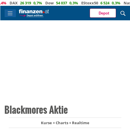
DAX
26 319
0,7%
Dow
54 037
0,3%
EStoxx50
6 524
0,3%
Nasdaq
Depot
Blackmores Aktie
Kurse + Charts + Realtime