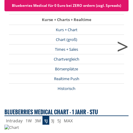
Blueberries Medical für 0 Euro bei ZERO ordern (zzgl. Spreads)
Kurse + Charts + Realtime
Kurs + Chart
>
Chart (groß)
Times + Sales
Chartvergleich
Börsenplätze
Realtime Push
Historisch
BLUEBERRIES MEDICAL CHART - 1 JAHR - STU
Intraday
1W
3M
1J
3J
5J
MAX