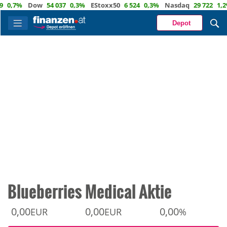
,7%
Dow
54 037
0,3%
EStoxx50
6 524
0,3%
Nasdaq
29 722
1,2%
Ö
Depot
Blueberries Medical Aktie
0,00
0,00
0,00
EUR
EUR
%