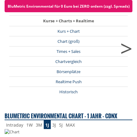
BluMetric Environmental für 0 Euro bei ZERO ordern (zzgl. Spreads)
Kurse + Charts + Realtime
Kurs + Chart
>
Chart (groß)
Times + Sales
Chartvergleich
Börsenplätze
Realtime Push
Historisch
BLUMETRIC ENVIRONMENTAL CHART - 1 JAHR - CDNX
Intraday
1W
3M
1J
3J
5J
MAX