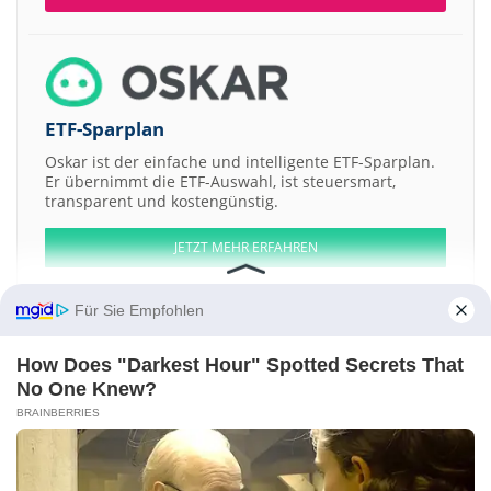
ETF-Sparplan
Oskar ist der einfache und intelligente ETF-Sparplan.
Er übernimmt die ETF-Auswahl, ist steuersmart,
transparent und kostengünstig.
JETZT MEHR ERFAHREN
Für Sie Empfohlen
How Does "Darkest Hour" Spotted Secrets That
Aktien ATX
DAX
EuroStoxx 50
Dow Jones
NASDAQ 100
Nikkei 225
No One Knew?
S&P 500
BRAINBERRIES
Weitere Aktien:
Cobank ACB Non-Cum Sub Perp
Solen
COLOPL
Orma Orman
Mahsulleri Integre Sanayi ve Ticaret
ACTIVIUM GROUP