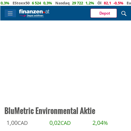
EStoxx50
6 524
0,3%
Nasdaq
29 722
1,2%
Öl
82,1
-0,5%
Euro
1,
Depot
BluMetric Environmental Aktie
1,00
0,02
2,04
CAD
CAD
%