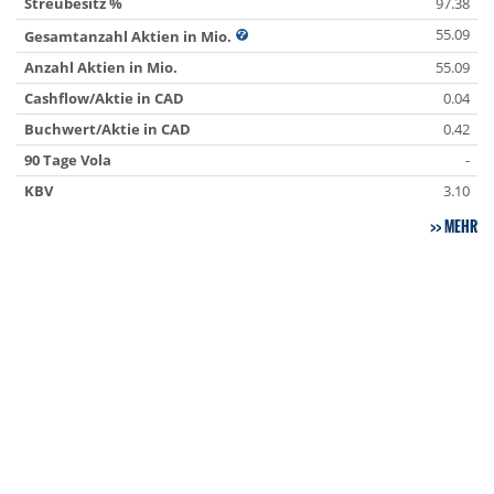
Streubesitz %
97.38
55.09
Gesamtanzahl Aktien in Mio.
Anzahl Aktien in Mio.
55.09
Cashflow/Aktie in CAD
0.04
Buchwert/Aktie in CAD
0.42
90 Tage Vola
-
KBV
3.10
MEHR