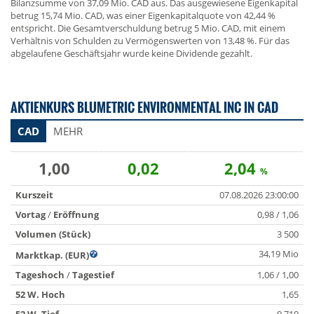
Bilanzsumme von 37,09 Mio. CAD aus. Das ausgewiesene Eigenkapital
betrug 15,74 Mio. CAD, was einer Eigenkapitalquote von 42,44 %
entspricht. Die Gesamtverschuldung betrug 5 Mio. CAD, mit einem
Verhältnis von Schulden zu Vermögenswerten von 13,48 %. Für das
abgelaufene Geschäftsjahr wurde keine Dividende gezahlt.
AKTIENKURS BLUMETRIC ENVIRONMENTAL INC IN CAD
CAD
MEHR
1,00
0,02
2,04
%
Kurszeit
07.08.2026 23:00:00
Vortag
/
Eröffnung
0,98 / 1,06
Volumen (Stück)
3 500
34,19 Mio
Marktkap. (EUR)
Tageshoch
/
Tagestief
1,06 / 1,00
52 W. Hoch
1,65