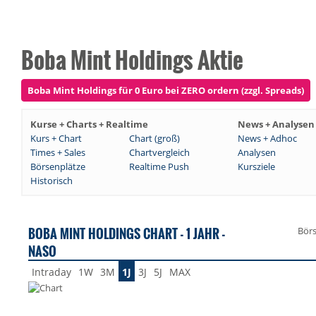
Boba Mint Holdings Aktie
Boba Mint Holdings für 0 Euro bei ZERO ordern (zzgl. Spreads)
Kurse + Charts + Realtime
News + Analysen
Kurs + Chart
Chart (groß)
News + Adhoc
Times + Sales
Chartvergleich
Analysen
Börsenplätze
Realtime Push
Kursziele
Historisch
BOBA MINT HOLDINGS CHART - 1 JAHR -
Bör
NASO
Intraday
1W
3M
1J
3J
5J
MAX