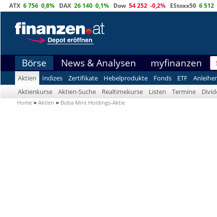
ATX
6 756
0,8%
DAX
26 140
0,1%
Dow
54 252
-0,2%
EStoxx50
6 512
Börse
News & Analysen
myfinanzen
Aktien
Indizes
Zertifikate
Hebelprodukte
Fonds
ETF
Anleihe
Aktienkurse
Aktien-Suche
Realtimekurse
Listen
Termine
Divi
Home
»
Aktien
»
Boba Mint Holdings-Aktie