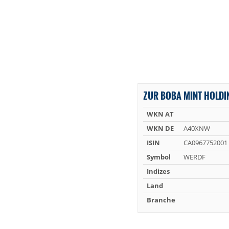
ZUR BOBA MINT HOLDI
WKN AT
WKN DE
A40XNW
ISIN
CA0967752001
Symbol
WERDF
Indizes
Land
Branche