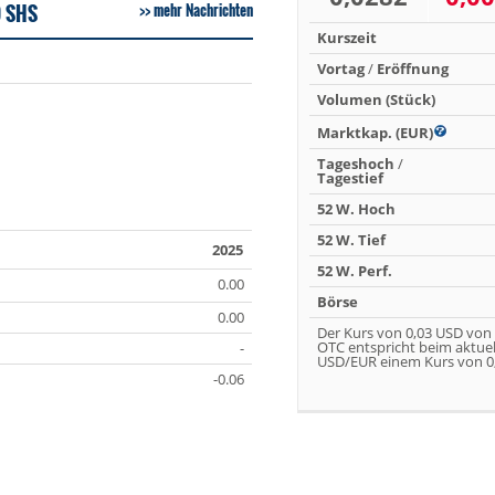
 SHS
mehr Nachrichten
Kurszeit
Vortag
/
Eröffnung
Volumen (Stück)
Marktkap. (EUR)
Tageshoch
/
Tagestief
52 W. Hoch
52 W. Tief
2025
52 W. Perf.
0.00
Börse
0.00
Der Kurs von 0,03 USD von
OTC entspricht beim aktue
-
USD/EUR einem Kurs von 0,
-0.06