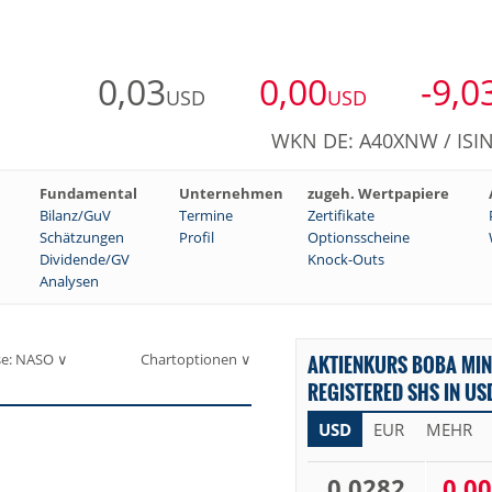
0,03
0,00
-9,0
USD
USD
WKN DE: A40XNW / ISIN
Fundamental
Unternehmen
zugeh. Wertpapiere
Bilanz/GuV
Termine
Zertifikate
Schätzungen
Profil
Optionsscheine
Dividende/GV
Knock-Outs
Analysen
se: NASO ∨
Chartoptionen ∨
AKTIENKURS BOBA MIN
REGISTERED SHS IN US
USD
EUR
MEHR
0,0282
0,00