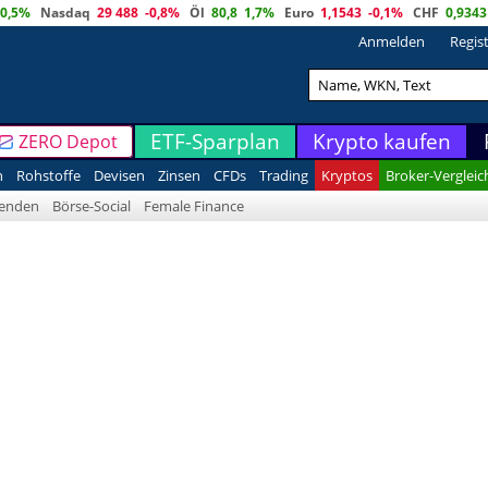
0,5%
Nasdaq
29 488
-0,8%
Öl
80,8
1,7%
Euro
1,1543
-0,1%
CHF
0,9343
Anmelden
Regis
ETF-Sparplan
Krypto kaufen
ZERO Depot
n
Rohstoffe
Devisen
Zinsen
CFDs
Trading
Kryptos
Broker-Vergleic
denden
Börse-Social
Female Finance