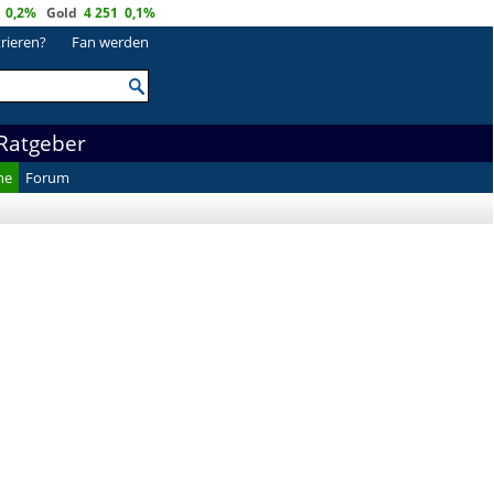
0,2%
Gold
4 251
0,1%
trieren?
Fan werden
Ratgeber
he
Forum