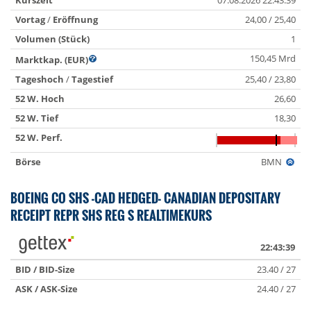
Kurszeit
07.08.2026 22:43:39
Vortag
/
Eröffnung
24,00 / 25,40
Volumen (Stück)
1
150,45 Mrd
Marktkap. (EUR)
Tageshoch
/
Tagestief
25,40 / 23,80
52 W. Hoch
26,60
52 W. Tief
18,30
52 W. Perf.
Börse
BMN
BOEING CO SHS -CAD HEDGED- CANADIAN DEPOSITARY
RECEIPT REPR SHS REG S REALTIMEKURS
22:43:39
BID / BID-Size
23.40 / 27
ASK / ASK-Size
24.40 / 27