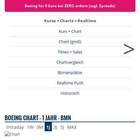
Boeing für 0 Euro bei ZERO ordern (zzgl. Spreads)
Kurse + Charts + Realtime
Kurs + Chart
>
Chart (groß)
Times + Sales
Chartvergleich
Börsenplätze
Realtime Push
Historisch
BOEING CHART - 1 JAHR - BMN
Intraday
1W
3M
1J
3J
5J
MAX