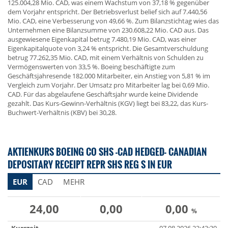
125.004,28 Mio. CAD, was einem Wachstum von 37,18 % gegenüber
dem Vorjahr entspricht. Der Betriebsverlust belief sich auf 7.440,56
Mio. CAD, eine Verbesserung von 49,66 %. Zum Bilanzstichtag wies das
Unternehmen eine Bilanzsumme von 230.608,22 Mio. CAD aus. Das
ausgewiesene Eigenkapital betrug 7.480,19 Mio. CAD, was einer
Eigenkapitalquote von 3,24 % entspricht. Die Gesamtverschuldung
betrug 77.262,35 Mio. CAD, mit einem Verhältnis von Schulden zu
Vermögenswerten von 33,5 %. Boeing beschäftigte zum
Geschäftsjahresende 182.000 Mitarbeiter, ein Anstieg von 5,81 % im
Vergleich zum Vorjahr. Der Umsatz pro Mitarbeiter lag bei 0,69 Mio.
CAD. Für das abgelaufene Geschäftsjahr wurde keine Dividende
gezahlt. Das Kurs-Gewinn-Verhältnis (KGV) liegt bei 83,22, das Kurs-
Buchwert-Verhältnis (KBV) bei 30,28.
AKTIENKURS BOEING CO SHS -CAD HEDGED- CANADIAN
DEPOSITARY RECEIPT REPR SHS REG S IN EUR
EUR
CAD
MEHR
24,00
0,00
0,00
%