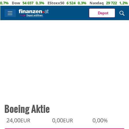
%
Dow
54 037
0,3%
EStoxx50
6 524
0,3%
Nasdaq
29 722
1,2%
Öl
Depot
Boeing Aktie
24,00
0,00
0,00
EUR
EUR
%