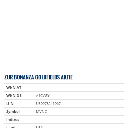
ZUR BONANZA GOLDFIELDS AKTIE
WKN AT
WKN DE
A1CVGY
ISIN
US0978241067
Symbol
MVNC
Indizes
Land
USA