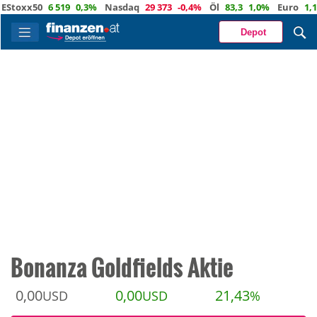
oxx50
6 519
0,3%
Nasdaq
29 373
-0,4%
Öl
83,3
1,0%
Euro
1,1524
Depot
Bonanza Goldfields Aktie
0,00
0,00
21,43
USD
USD
%