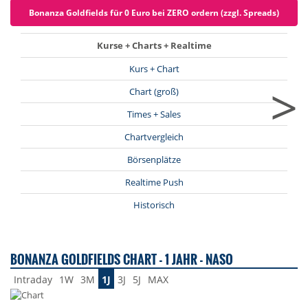
Bonanza Goldfields für 0 Euro bei ZERO ordern (zzgl. Spreads)
Kurse + Charts + Realtime
Kurs + Chart
>
Chart (groß)
Times + Sales
Chartvergleich
Börsenplätze
Realtime Push
Historisch
BONANZA GOLDFIELDS CHART - 1 JAHR - NASO
Intraday
1W
3M
1J
3J
5J
MAX