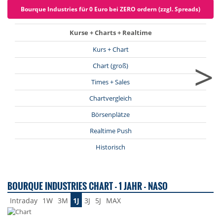
Bourque Industries für 0 Euro bei ZERO ordern (zzgl. Spreads)
Kurse + Charts + Realtime
Kurs + Chart
>
Chart (groß)
Times + Sales
Chartvergleich
Börsenplätze
Realtime Push
Historisch
BOURQUE INDUSTRIES CHART - 1 JAHR - NASO
Intraday
1W
3M
1J
3J
5J
MAX