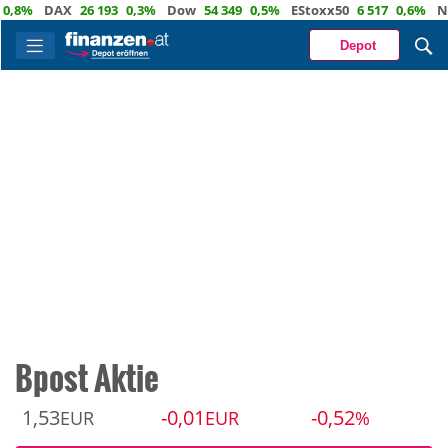
%
DAX
26 193
0,3%
Dow
54 349
0,5%
EStoxx50
6 517
0,6%
Nasda
Depot
Bpost Aktie
1,53
-0,01
-0,52
EUR
EUR
%