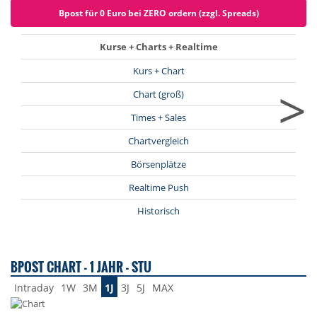
Bpost für 0 Euro bei ZERO ordern (zzgl. Spreads)
Kurse + Charts + Realtime
Kurs + Chart
>
Chart (groß)
Times + Sales
Chartvergleich
Börsenplätze
Realtime Push
Historisch
BPOST CHART - 1 JAHR - STU
Intraday
1W
3M
1J
3J
5J
MAX