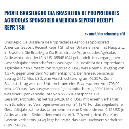
PROFIL BRASILAGRO CIA BRASILEIRA DE PROPRIEDADES
AGRICOLAS SPONSORED AMERICAN SEPOSIT RECEIPT
REPR 1 SH
zum Unternehmensprofil
BrasilAgro Cia Brasileira de Propriedades Agricolas Sponsored
American Seposit Receipt Repr 1 Sh ist ein Unternehmen mit Hauptsitz
in Brasilien. Die BrasilAgro Cia Brasileira de Propriedades Agricolas
Aktie wird unter der ISIN US10554B1044 gehandelt. Im vergangenen
Geschäftsjahr erwirtschaftete BrasilAgro Cia Brasileira de Propriedades
Agricolas einen Umsatz von 151,91 Mio. USD, was einem Rückgang von
1,37 % gegenüber dem Vorjahr entspricht. Der Jahresüberschuss
betrug 24,12 Mio. USD, eine Verschlechterung um 46,85 %. Zum
Bilanzstichtag wies das Unternehmen eine Bilanzsumme von 703,02
Mio. USD aus. Das ausgewiesene Eigenkapital betrug 399,01 Mio. USD,
was einer Eigenkapitalquote von 56,76 % entspricht. Die
Gesamtverschuldung betrug 240,26 Mio. USD, mit einem Verhältnis
von Schulden zu Vermögenswerten von 34,18 %. Für das abgelaufene
Geschäftsjahr zahlte das Unternehmen eine Dividende von 0,12 USD je
Aktie, was einer Dividendenrendite von 3,17 % entspricht. Das Kurs-
Gewinn-Verhältnis (KGV) liegt bei 15,82, das Kurs-Buchwert-Verhältnis
(KBV) bei 0,96.