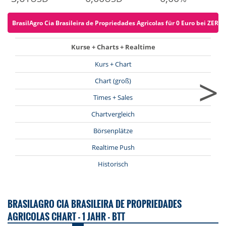
BrasilAgro Cia Brasileira de Propriedades Agricolas für 0 Euro bei ZERO 
Kurse + Charts + Realtime
Kurs + Chart
>
Chart (groß)
Times + Sales
Chartvergleich
Börsenplätze
Realtime Push
Historisch
BRASILAGRO CIA BRASILEIRA DE PROPRIEDADES
AGRICOLAS CHART - 1 JAHR - BTT