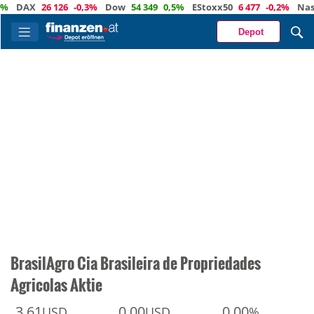
AX
26 126
-0,3%
Dow
54 349
0,5%
EStoxx50
6 477
-0,2%
Nasdaq
Depot
BrasilAgro Cia Brasileira de Propriedades
Agricolas Aktie
3,61
0,00
0,00
USD
USD
%