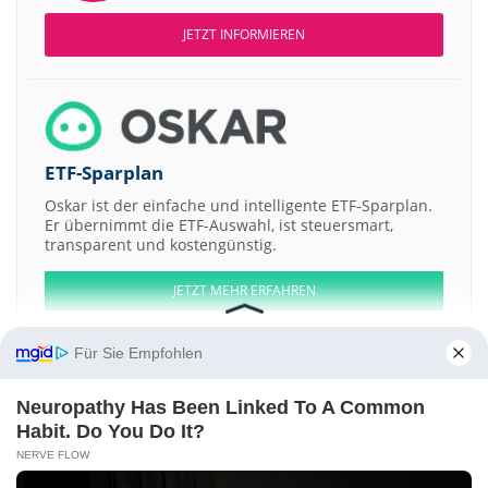
JETZT INFORMIEREN
ETF-Sparplan
Oskar ist der einfache und intelligente ETF-Sparplan.
Er übernimmt die ETF-Auswahl, ist steuersmart,
transparent und kostengünstig.
JETZT MEHR ERFAHREN
Für Sie Empfohlen
Neuropathy Has Been Linked To A Common
Aktien ATX
DAX
EuroStoxx 50
Dow Jones
NASDAQ 100
Nikkei 225
Habit. Do You Do It?
S&P 500
NERVE FLOW
Weitere Aktien: