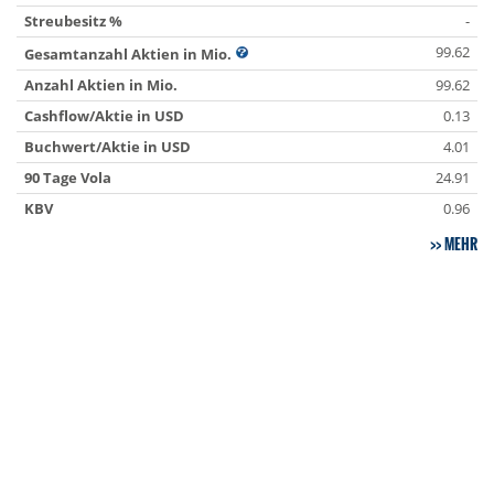
Streubesitz %
-
99.62
Gesamtanzahl Aktien in Mio.
Anzahl Aktien in Mio.
99.62
Cashflow/Aktie in USD
0.13
Buchwert/Aktie in USD
4.01
90 Tage Vola
24.91
KBV
0.96
MEHR