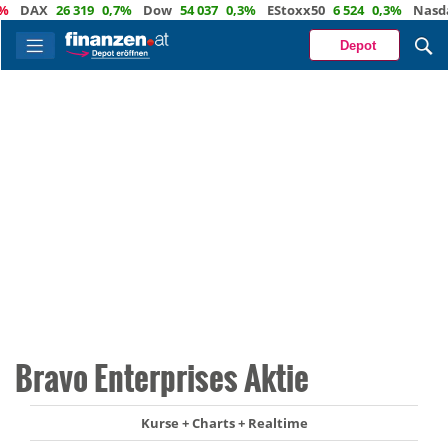
DAX
26 319
0,7%
Dow
54 037
0,3%
EStoxx50
6 524
0,3%
Nasdaq
Depot
Bravo Enterprises Aktie
Kurse + Charts + Realtime