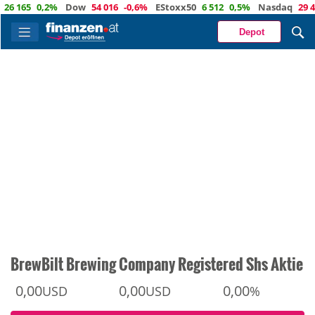
165
0,2%
Dow
54 016
-0,6%
EStoxx50
6 512
0,5%
Nasdaq
29 434
Depot
BrewBilt Brewing Company Registered Shs Aktie
0,00
0,00
0,00
USD
USD
%