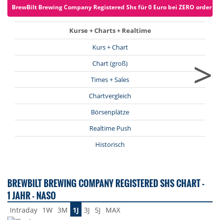
BrewBilt Brewing Company Registered Shs für 0 Euro bei ZERO ordern (z
Kurse + Charts + Realtime
Kurs + Chart
>
Chart (groß)
Times + Sales
Chartvergleich
Börsenplätze
Realtime Push
Historisch
BREWBILT BREWING COMPANY REGISTERED SHS CHART -
1 JAHR - NASO
Intraday
1W
3M
1J
3J
5J
MAX