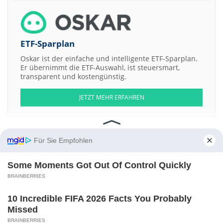
ETF-Sparplan
Oskar ist der einfache und intelligente ETF-Sparplan.
Er übernimmt die ETF-Auswahl, ist steuersmart,
transparent und kostengünstig.
JETZT MEHR ERFAHREN
Für Sie Empfohlen
Aktien ATX
DAX
EuroStoxx 50
Dow Jones
NASDAQ 100
Nikkei 225
Some Moments Got Out Of Control Quickly
S&P 500
BRAINBERRIES
Weitere Aktien:
Greenland Minerals
Cullen Resources
Neola Medical AB Registered
10 Incredible FIFA 2026 Facts You Probably
Shs Issue 2022
Pharmiva AB Registered Shs Issue 2022
Akumin
Missed
Kontakt
-
Impressum
-
Werbung
-
Barrierefreiheit
BRAINBERRIES