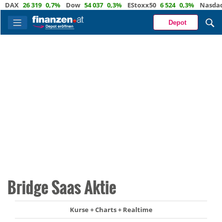
AX
26 319
0,7%
Dow
54 037
0,3%
EStoxx50
6 524
0,3%
Nasdaq
29
Depot
Bridge Saas Aktie
Kurse + Charts + Realtime