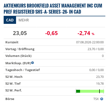
AKTIENKURS BROOKFIELD ASSET MANAGEMENT INC CUM
PREF REGISTERED SHS -A- SERIES -26- IN CAD
CAD
MEHR
23,05
-0,65
-2,74
%
Kurszeit
07.08.2026 22:00:00
Vortag
/
Eröffnung
23,70 / 0,00
Volumen (Stück)
0
Marktkap. (EUR)
Tageshoch
/
Tagestief
0,00 / 0,00
52 W. Hoch
23,70
52 W. Tief
19,78
52 W. Perf.
Börse
TSX