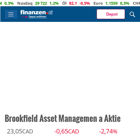
,3%
Nasdaq
29 722
1,2%
Öl
82,1
-0,5%
Euro
1,1559
0,3%
CHF
0,
Depot
Brookfield Asset Managemen a Aktie
23,05
-0,65
-2,74
CAD
CAD
%