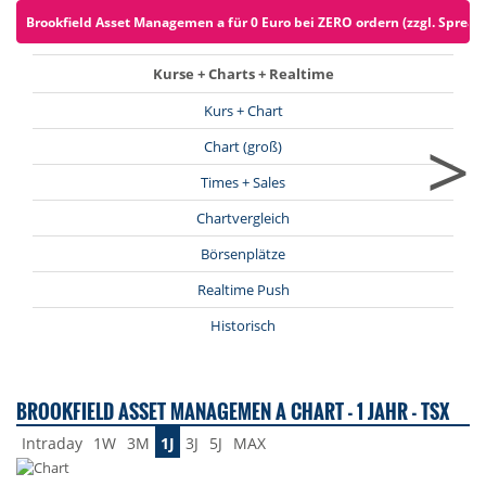
Brookfield Asset Managemen a für 0 Euro bei ZERO ordern (zzgl. Spread
Kurse + Charts + Realtime
Kurs + Chart
>
Chart (groß)
Times + Sales
Chartvergleich
Börsenplätze
Realtime Push
Historisch
BROOKFIELD ASSET MANAGEMEN A CHART - 1 JAHR - TSX
Intraday
1W
3M
1J
3J
5J
MAX