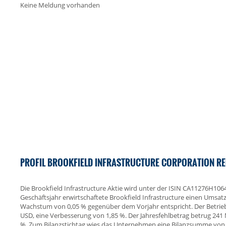
Keine Meldung vorhanden
PROFIL BROOKFIELD INFRASTRUCTURE CORPORATION RE
Die Brookfield Infrastructure Aktie wird unter der ISIN CA11276H10
Geschäftsjahr erwirtschaftete Brookfield Infrastructure einen Umsat
Wachstum von 0,05 % gegenüber dem Vorjahr entspricht. Der Betriebs
USD, eine Verbesserung von 1,85 %. Der Jahresfehlbetrag betrug 241
%. Zum Bilanzstichtag wies das Unternehmen eine Bilanzsumme von 