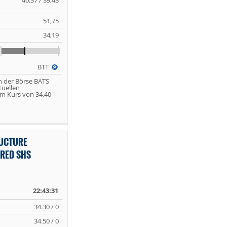
40,37 / 39,43
51,75
34,19
BTT
n der Börse BATS
tuellen
m Kurs von 34,40
RUCTURE
RED SHS
22:43:31
34.30 / 0
34.50 / 0