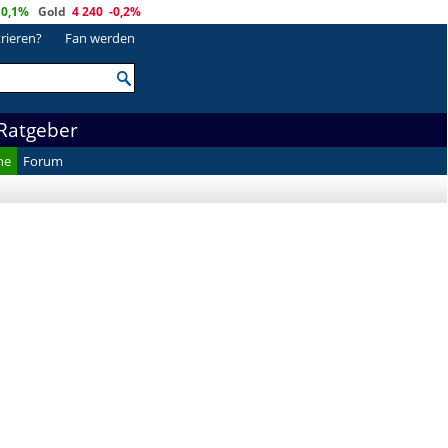
0,1%
Gold
4 240
-0,2%
trieren?
Fan werden
Ratgeber
he
Forum