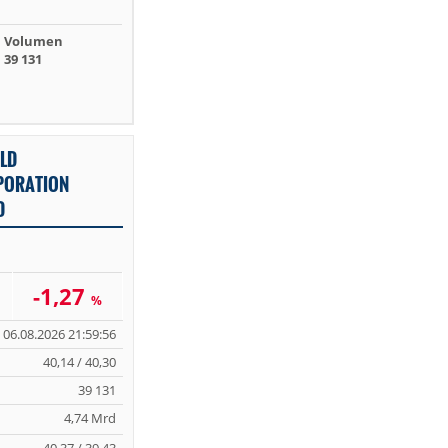
Volumen
39 131
LD
PORATION
D
-1,27
%
06.08.2026 21:59:56
40,14 / 40,30
39 131
4,74 Mrd