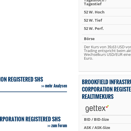
Tageshoch
/
Tagestief
52 W. Hoch
52 W. Tief
52 W. Perf.
Börse
Der Kurs von 39,63 USD vo
Trading entspricht beim ak
Wechselkurs USD/EUR eine
Euro.
ON REGISTERED SHS
BROOKFIELD INFRAST
mehr Analysen
CORPORATION REGISTE
REALTIMEKURS
RPORATION REGISTERED SHS
BID / BID-Size
zum Forum
ASK / ASK-Size