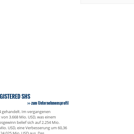
GISTERED SHS
zum Unternehmensprofil
64 gehandelt. Im vergangenen
z von 3.668 Mio. USD, was einem
gewinn belief sich auf 2.254 Mio.
 Mio. USD, eine Verbesserung um 60,36
24.025 Mio. USD aus. Das