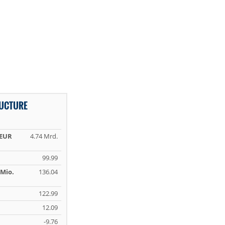
RUCTURE
 EUR
4.74 Mrd.
99.99
Mio.
136.04
122.99
12.09
-9.76