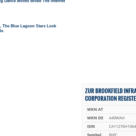
ZUR BROOKFIELD INFR
CORPORATION REGISTE
WKN AT
WKN DE
A40WAH
ISIN
CA11276H1064
Symbol
BIPC