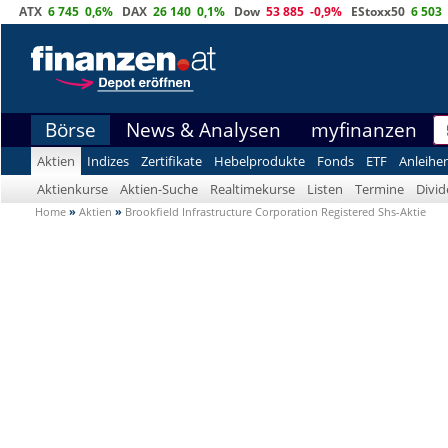
ATX
6 745
0,6%
DAX
26 140
0,1%
Dow
53 885
-0,9%
EStoxx50
6 503
Börse
News & Analysen
myfinanzen
Aktien
Indizes
Zertifikate
Hebelprodukte
Fonds
ETF
Anleihe
Aktienkurse
Aktien-Suche
Realtimekurse
Listen
Termine
Divi
Home
»
Aktien
»
Brookfield Infrastructure Corporation Registered Shs-Aktie