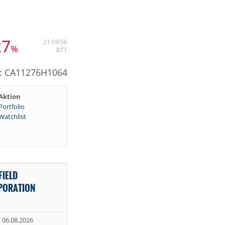
27
21:59:56
%
BTT
: CA11276H1064
Aktion
Portfolio
Watchlist
IELD
PORATION
06.08.2026