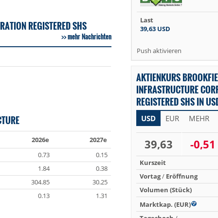
Last
RATION REGISTERED SHS
39,63
USD
mehr Nachrichten
Push aktivieren
AKTIENKURS BROOKFIE
INFRASTRUCTURE COR
REGISTERED SHS IN US
CTURE
USD
EUR
MEHR
2026e
2027e
39,63
-0,51
0.73
0.15
Kurszeit
1.84
0.38
Vortag
/
Eröffnung
304.85
30.25
Volumen (Stück)
0.13
1.31
Marktkap. (EUR)