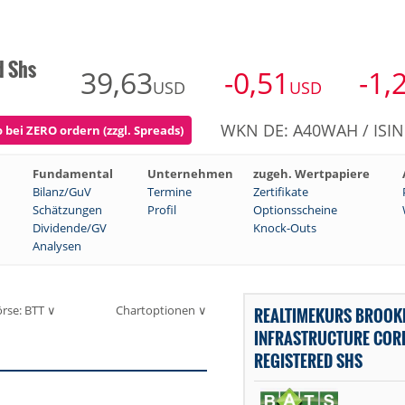
d Shs
39,63
-0,51
-1,
USD
USD
WKN DE: A40WAH / ISIN
 bei ZERO ordern (zzgl. Spreads)
Fundamental
Unternehmen
zugeh. Wertpapiere
Bilanz/GuV
Termine
Zertifikate
Schätzungen
Profil
Optionsscheine
Dividende/GV
Knock-Outs
Analysen
rse: BTT ∨
Chartoptionen ∨
REALTIMEKURS BROOKF
INFRASTRUCTURE COR
REGISTERED SHS