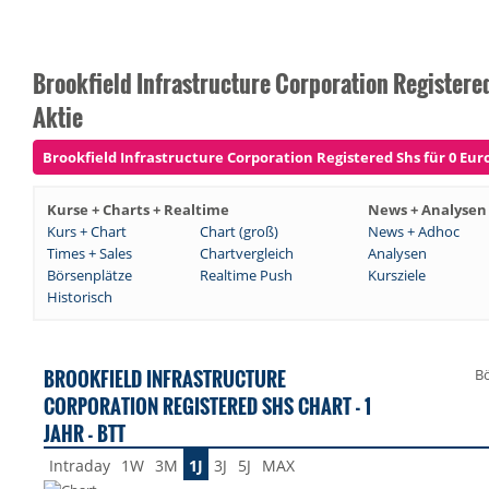
Brookfield Infrastructure Corporation Registere
Aktie
Brookfield Infrastructure Corporation Registered Shs für 0 Euro
Kurse + Charts + Realtime
News + Analysen
Kurs + Chart
Chart (groß)
News + Adhoc
Times + Sales
Chartvergleich
Analysen
Börsenplätze
Realtime Push
Kursziele
Historisch
BROOKFIELD INFRASTRUCTURE
Bö
CORPORATION REGISTERED SHS CHART - 1
JAHR - BTT
Intraday
1W
3M
1J
3J
5J
MAX