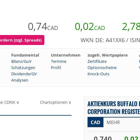
0,74
0,02
2,7
CAD
CAD
WKN DE: A41XX6 / ISI
rdern (zzgl. Spreads)
Fundamental
Unternehmen
zugeh. Wertpapiere
Bilanz/GuV
Termine
Zertifikate
Schätzungen
Profil
Optionsscheine
Dividende/GV
Knock-Outs
Analysen
se: CDNX ∨
Chartoptionen ∨
AKTIENKURS BUFFALO
CORPORATION REGISTE
CAD
MEHR
0,740
0,02