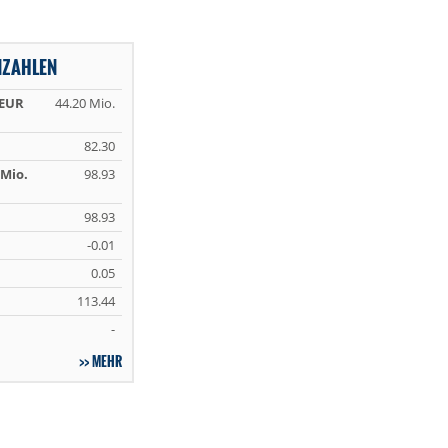
NZAHLEN
 EUR
44.20 Mio.
82.30
Mio.
98.93
98.93
-0.01
0.05
113.44
-
MEHR