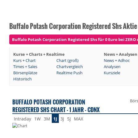
Buffalo Potash Corporation Registered Shs Aktie
Buffalo Potash Corporation Registered Shs für 0 Euro bei ZERO o
Kurse + Charts + Realtime
News + Analysen
Kurs + Chart
Chart (groß)
News + Adhoc
Times + Sales
Chartvergleich
Analysen
Börsenplätze
Realtime Push
Kursziele
Historisch
BUFFALO POTASH CORPORATION
Bör
REGISTERED SHS CHART - 1 JAHR - CDNX
Intraday
1W
3M
1J
3J
5J
MAX