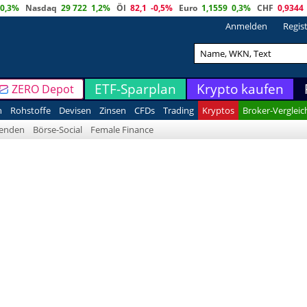
0,3%
Nasdaq
29 722
1,2%
Öl
82,1
-0,5%
Euro
1,1559
0,3%
CHF
0,9344
Anmelden
Regis
ETF-Sparplan
Krypto kaufen
ZERO Depot
n
Rohstoffe
Devisen
Zinsen
CFDs
Trading
Kryptos
Broker-Vergleic
denden
Börse-Social
Female Finance