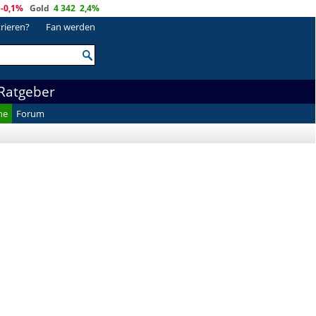
-0,1%
Gold
4 342
2,4%
trieren?
Fan werden
Ratgeber
he
Forum