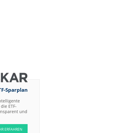
TF-Sparplan
ntelligente
die ETF-
ransparent und
HR ERFAHREN