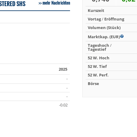
STERED SHS
mehr Nachrichten
Kurszeit
Vortag
/
Eröffnung
Volumen (Stück)
Marktkap. (EUR)
Tageshoch
/
Tagestief
52 W. Hoch
52 W. Tief
2025
52 W. Perf.
-
Börse
-
-
-0.02