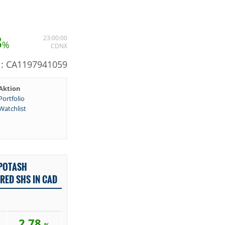
8
23:00:00
%
CDNX
N: CA1197941059
Aktion
Portfolio
Watchlist
 POTASH
RED SHS IN CAD
2,78