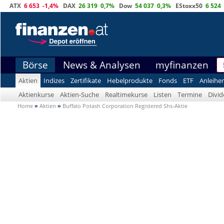
ATX
6 653
-1,4%
DAX
26 319
0,7%
Dow
54 037
0,3%
EStoxx50
6 524
Börse
News & Analysen
myfinanzen
Aktien
Indizes
Zertifikate
Hebelprodukte
Fonds
ETF
Anleihe
Aktienkurse
Aktien-Suche
Realtimekurse
Listen
Termine
Divi
Home
»
Aktien
»
Buffalo Potash Corporation Registered Shs-Aktie