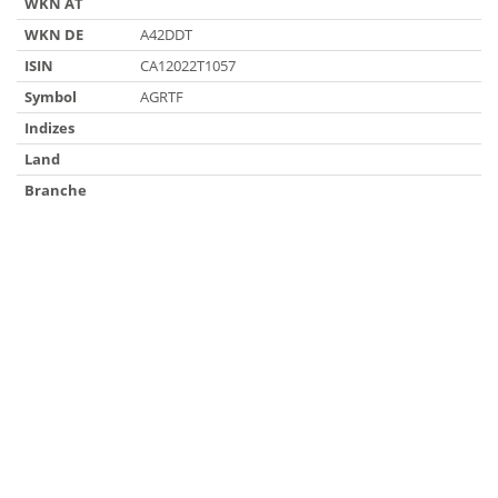
WKN AT
WKN DE
A42DDT
ISIN
CA12022T1057
Symbol
AGRTF
Indizes
Land
Branche