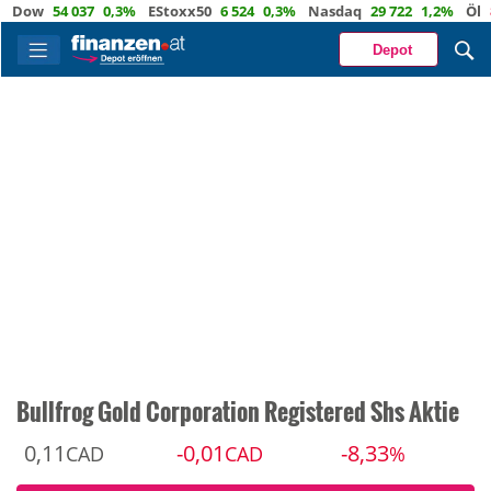
w
54 037
0,3%
EStoxx50
6 524
0,3%
Nasdaq
29 722
1,2%
Öl
82,1
Depot
Bullfrog Gold Corporation Registered Shs Aktie
0,11
-0,01
-8,33
CAD
CAD
%