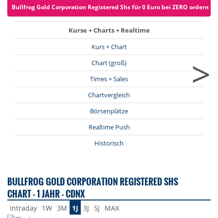
Bullfrog Gold Corporation Registered Shs für 0 Euro bei ZERO ordern (zz
Kurse + Charts + Realtime
Kurs + Chart
>
Chart (groß)
Times + Sales
Chartvergleich
Börsenplätze
Realtime Push
Historisch
BULLFROG GOLD CORPORATION REGISTERED SHS
CHART - 1 JAHR - CDNX
Intraday
1W
3M
1J
3J
5J
MAX