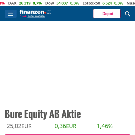
DAX
26 319
0,7%
Dow
54 037
0,3%
EStoxx50
6 524
0,3%
Nasdaq
Depot
Bure Equity AB Aktie
25,02
0,36
1,46
EUR
EUR
%