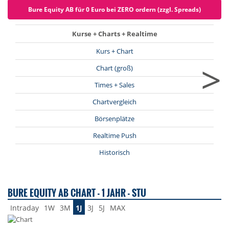
Bure Equity AB für 0 Euro bei ZERO ordern (zzgl. Spreads)
Kurse + Charts + Realtime
Kurs + Chart
>
Chart (groß)
Times + Sales
Chartvergleich
Börsenplätze
Realtime Push
Historisch
BURE EQUITY AB CHART - 1 JAHR - STU
Intraday
1W
3M
1J
3J
5J
MAX