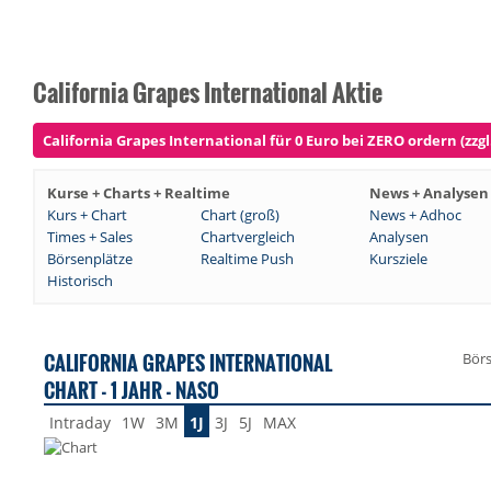
California Grapes International Aktie
California Grapes International für 0 Euro bei ZERO ordern (zzgl
Kurse + Charts + Realtime
News + Analysen
Kurs + Chart
Chart (groß)
News + Adhoc
Times + Sales
Chartvergleich
Analysen
Börsenplätze
Realtime Push
Kursziele
Historisch
CALIFORNIA GRAPES INTERNATIONAL
Bör
CHART - 1 JAHR - NASO
Intraday
1W
3M
1J
3J
5J
MAX