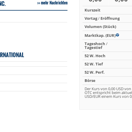
NC.
mehr Nachrichten
Kurszeit
Vortag
/
Eröffnung
Volumen (Stück)
Marktkap. (EUR)
Tageshoch
/
Tagestief
ERNATIONAL
52 W. Hoch
52 W. Tief
52 W. Perf.
Börse
Der Kurs von 0,00 USD von
OTC entspricht beim aktue
USD/EUR einem Kurs von 0,