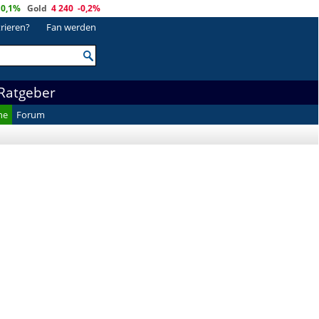
0,1%
Gold
4 240
-0,2%
trieren?
Fan werden
Ratgeber
he
Forum