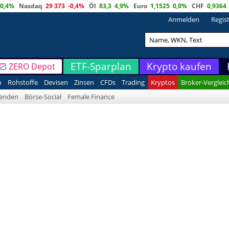
0,4%
Nasdaq
29 373
-0,4%
Öl
83,3
4,9%
Euro
1,1525
0,0%
CHF
0,9364
Anmelden
Regis
ETF-Sparplan
Krypto kaufen
ZERO Depot
n
Rohstoffe
Devisen
Zinsen
CFDs
Trading
Kryptos
Broker-Vergleic
denden
Börse-Social
Female Finance