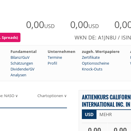
0,00
0,00
0,0
USD
USD
WKN DE: A1JN8U / ISI
. Spreads)
Fundamental
Unternehmen
zugeh. Wertpapiere
Bilanz/GuV
Termine
Zertifikate
Schätzungen
Profil
Optionsscheine
Dividende/GV
Knock-Outs
Analysen
se: NASO ∨
Chartoptionen ∨
AKTIENKURS CALIFORN
INTERNATIONAL INC. IN
USD
MEHR
0,00
0,00