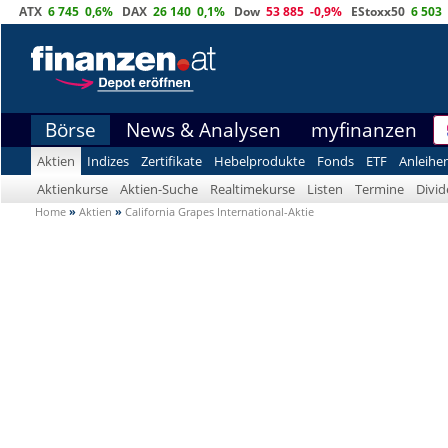
ATX
6 745
0,6%
DAX
26 140
0,1%
Dow
53 885
-0,9%
EStoxx50
6 503
Börse
News & Analysen
myfinanzen
Aktien
Indizes
Zertifikate
Hebelprodukte
Fonds
ETF
Anleihe
Aktienkurse
Aktien-Suche
Realtimekurse
Listen
Termine
Divi
Home
»
Aktien
»
California Grapes International-Aktie