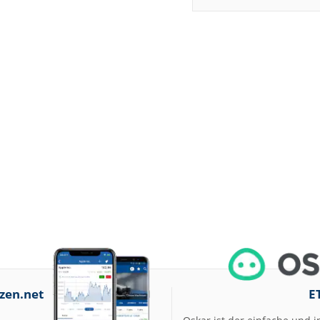
zen.net
E