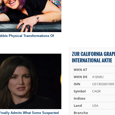
ZUR CALIFORNIA GRAP
INTERNATIONAL AKTIE
WKN AT
WKN DE
A1JN8U
ISIN
US1302661095
Symbol
CAGR
Indizes
Land
USA
Branche