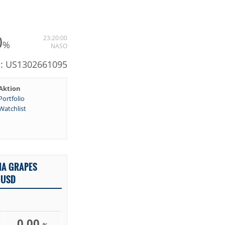
0
23:20:00
%
NASO
N: US1302661095
Aktion
Portfolio
Watchlist
IA GRAPES
 USD
0,00