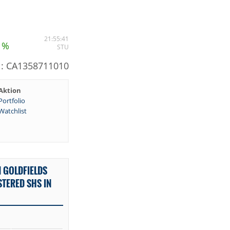
1
21:55:41
%
STU
N: CA1358711010
Aktion
Portfolio
Watchlist
 GOLDFIELDS
TERED SHS IN