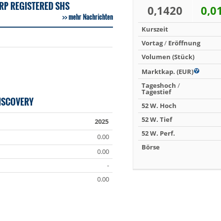
RP REGISTERED SHS
0,1420
0,0
mehr Nachrichten
Kurszeit
Vortag
/
Eröffnung
Volumen (Stück)
Marktkap. (EUR)
Tageshoch
/
Tagestief
ISCOVERY
52 W. Hoch
52 W. Tief
2025
52 W. Perf.
0.00
Börse
0.00
-
0.00