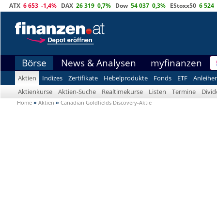
ATX
6 653
-1,4%
DAX
26 319
0,7%
Dow
54 037
0,3%
EStoxx50
6 524
Börse
News & Analysen
myfinanzen
Aktien
Indizes
Zertifikate
Hebelprodukte
Fonds
ETF
Anleihe
Aktienkurse
Aktien-Suche
Realtimekurse
Listen
Termine
Divi
Home
»
Aktien
»
Canadian Goldfields Discovery-Aktie