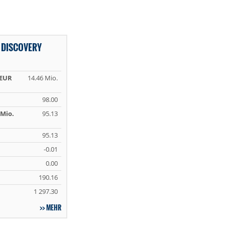
 DISCOVERY
 EUR
14.46 Mio.
98.00
Mio.
95.13
95.13
-0.01
0.00
190.16
1 297.30
MEHR