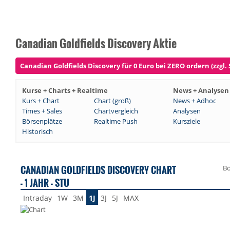
Canadian Goldfields Discovery Aktie
Canadian Goldfields Discovery für 0 Euro bei ZERO ordern (zzgl.
Kurse + Charts + Realtime
News + Analysen
Kurs + Chart
Chart (groß)
News + Adhoc
Times + Sales
Chartvergleich
Analysen
Börsenplätze
Realtime Push
Kursziele
Historisch
CANADIAN GOLDFIELDS DISCOVERY CHART
Bö
- 1 JAHR - STU
Intraday
1W
3M
1J
3J
5J
MAX