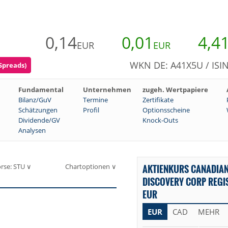
0,14
0,01
4,4
EUR
EUR
WKN DE: A41X5U / ISI
 Spreads)
Fundamental
Unternehmen
zugeh. Wertpapiere
Bilanz/GuV
Termine
Zertifikate
Schätzungen
Profil
Optionsscheine
Dividende/GV
Knock-Outs
Analysen
rse: STU ∨
Chartoptionen ∨
AKTIENKURS CANADIAN
DISCOVERY CORP REGIS
EUR
EUR
CAD
MEHR