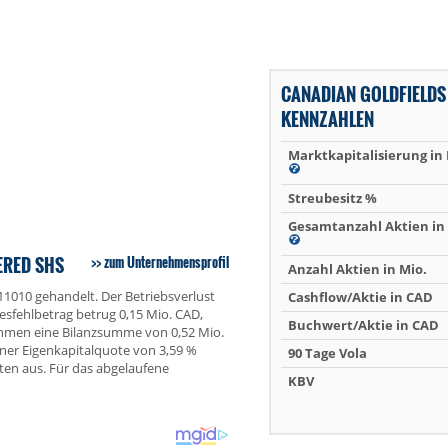
CANADIAN GOLDFIELDS
KENNZAHLEN
Marktkapitalisierung in
Streubesitz %
Gesamtanzahl Aktien in 
ERED SHS
zum Unternehmensprofil
Anzahl Aktien in Mio.
11010 gehandelt. Der Betriebsverlust
Cashflow/Aktie in CAD
resfehlbetrag betrug 0,15 Mio. CAD,
Buchwert/Aktie in CAD
ehmen eine Bilanzsumme von 0,52 Mio.
iner Eigenkapitalquote von 3,59 %
90 Tage Vola
ten aus. Für das abgelaufene
KBV