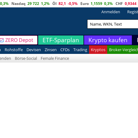
0,3%
Nasdaq
29 722
1,2%
Öl
82,1
-0,5%
Euro
1,1559
0,3%
CHF
0,9344
Anmelden
Regis
ETF-Sparplan
Krypto kaufen
ZERO Depot
n
Rohstoffe
Devisen
Zinsen
CFDs
Trading
Kryptos
Broker-Vergleic
denden
Börse-Social
Female Finance