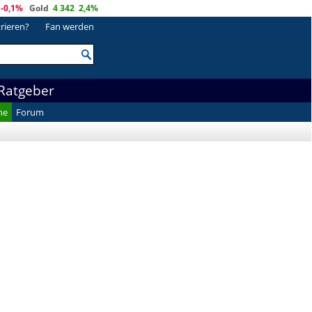
-0,1%
Gold
4 342
2,4%
trieren?
Fan werden
Ratgeber
he
Forum