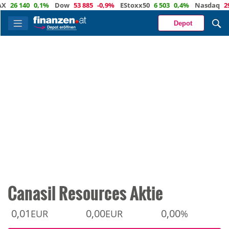
6 140
0,1%
Dow
53 885
-0,9%
EStoxx50
6 503
0,4%
Nasdaq
29 373
Depot
Canasil Resources Aktie
0,01
0,00
0,00
EUR
EUR
%