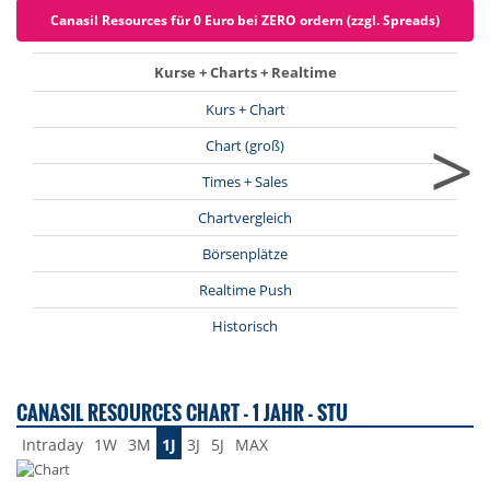
Canasil Resources für 0 Euro bei ZERO ordern (zzgl. Spreads)
Kurse + Charts + Realtime
Kurs + Chart
>
Chart (groß)
Times + Sales
Chartvergleich
Börsenplätze
Realtime Push
Historisch
CANASIL RESOURCES CHART - 1 JAHR - STU
Intraday
1W
3M
1J
3J
5J
MAX