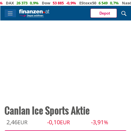
AX
26 373
0,9%
Dow
53 885
-0,9%
EStoxx50
6 549
0,7%
Nasdaq
Depot
Canlan Ice Sports Aktie
2,46
-0,10
-3,91
EUR
EUR
%