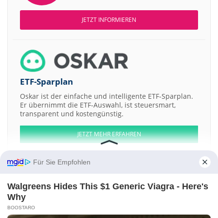
JETZT INFORMIEREN
ETF-Sparplan
Oskar ist der einfache und intelligente ETF-Sparplan.
Er übernimmt die ETF-Auswahl, ist steuersmart,
transparent und kostengünstig.
JETZT MEHR ERFAHREN
Für Sie Empfohlen
Walgreens Hides This $1 Generic Viagra - Here's
Aktien ATX
DAX
EuroStoxx 50
Dow Jones
NASDAQ 100
Nikkei 225
Why
S&P 500
BOOSTARO