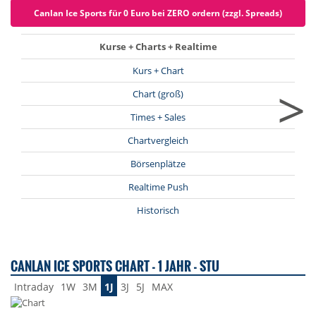
Canlan Ice Sports für 0 Euro bei ZERO ordern (zzgl. Spreads)
Kurse + Charts + Realtime
Kurs + Chart
>
Chart (groß)
Times + Sales
Chartvergleich
Börsenplätze
Realtime Push
Historisch
CANLAN ICE SPORTS CHART - 1 JAHR - STU
Intraday
1W
3M
1J
3J
5J
MAX