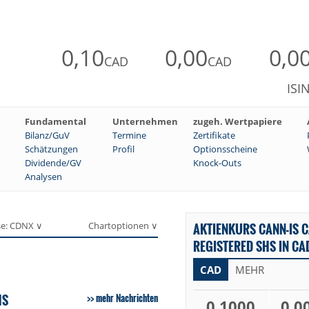
0,10
0,00
0,0
CAD
CAD
ISI
Fundamental
Unternehmen
zugeh. Wertpapiere
Bilanz/GuV
Termine
Zertifikate
Schätzungen
Profil
Optionsscheine
Dividende/GV
Knock-Outs
Analysen
se: CDNX ∨
Chartoptionen ∨
AKTIENKURS CANN-IS C
REGISTERED SHS IN CA
CAD
MEHR
HS
mehr Nachrichten
0,1000
0,0