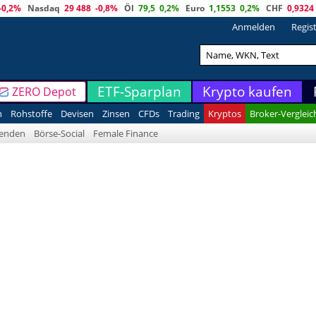
-0,2%
Nasdaq
29 488
-0,8%
Öl
79,5
0,2%
Euro
1,1553
0,2%
CHF
0,9324
Anmelden
Regis
ETF-Sparplan
Krypto kaufen
ZERO Depot
n
Rohstoffe
Devisen
Zinsen
CFDs
Trading
Kryptos
Broker-Vergleic
denden
Börse-Social
Female Finance