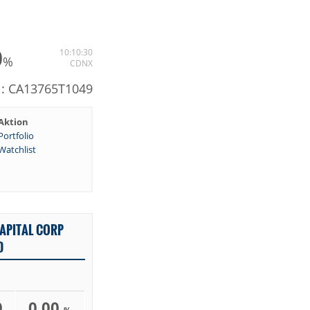
0
10:10:30
%
CDNX
N: CA13765T1049
Aktion
Portfolio
Watchlist
APITAL CORP
D
0
0,00