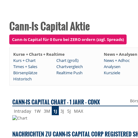
Cann-Is Capital Aktie
Cann-Is Capital für 0 Euro bei ZERO ordern (zzgl. Spreads)
Kurse + Charts + Realtime
News + Analysen
Kurs + Chart
Chart (groß)
News + Adhoc
Times + Sales
Chartvergleich
Analysen
Börsenplätze
Realtime Push
Kursziele
Historisch
CANN-IS CAPITAL CHART - 1 JAHR - CDNX
Bör
Intraday
1W
3M
1J
3J
5J
MAX
NACHRICHTEN ZU CANN-IS CAPITAL CORP REGISTERED S