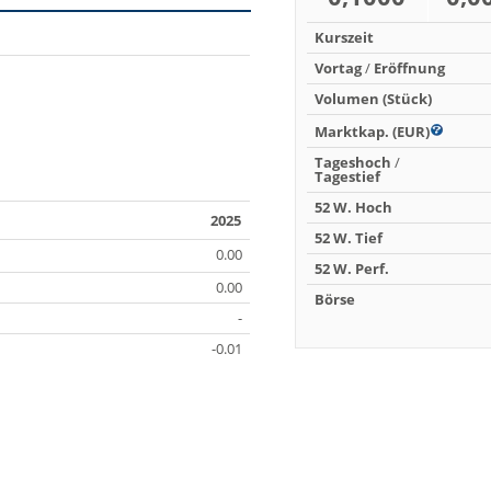
Kurszeit
Vortag
/
Eröffnung
Volumen (Stück)
Marktkap. (EUR)
Tageshoch
/
Tagestief
52 W. Hoch
2025
52 W. Tief
0.00
52 W. Perf.
0.00
Börse
-
-0.01