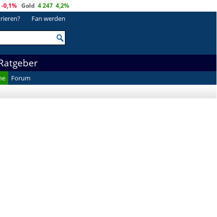
-0,1%
Gold
4 247
4,2%
trieren?
Fan werden
Ratgeber
he
Forum