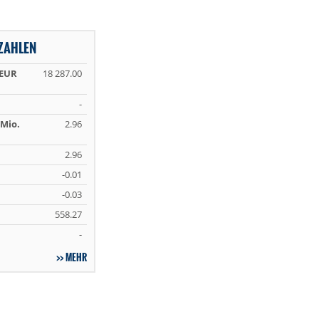
NZAHLEN
 EUR
18 287.00
-
Mio.
2.96
2.96
-0.01
-0.03
558.27
-
MEHR