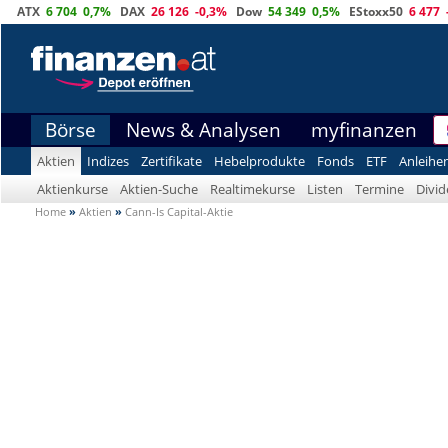
ATX
6 704
0,7%
DAX
26 126
-0,3%
Dow
54 349
0,5%
EStoxx50
6 477
Börse
News & Analysen
myfinanzen
Aktien
Indizes
Zertifikate
Hebelprodukte
Fonds
ETF
Anleihe
Aktienkurse
Aktien-Suche
Realtimekurse
Listen
Termine
Divi
Home
»
Aktien
»
Cann-Is Capital-Aktie