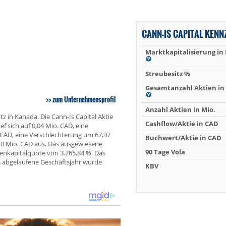
CANN-IS CAPITAL KEN
Marktkapitalisierung in
Streubesitz %
Gesamtanzahl Aktien in 
zum Unternehmensprofil
Anzahl Aktien in Mio.
z in Kanada. Die Cann-Is Capital Aktie
Cashflow/Aktie in CAD
f sich auf 0,04 Mio. CAD, eine
 CAD, eine Verschlechterung um 67,37
Buchwert/Aktie in CAD
0 Mio. CAD aus. Das ausgewiesene
90 Tage Vola
genkapitalquote von 3.765,84 %. Das
s abgelaufene Geschäftsjahr wurde
KBV