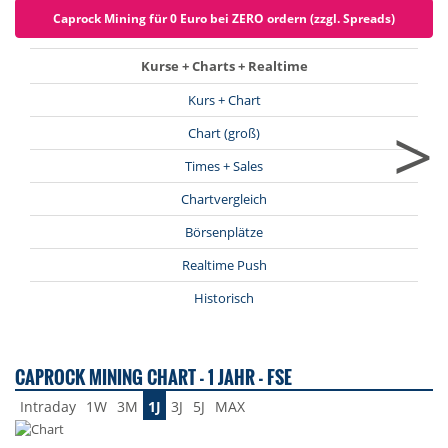
Caprock Mining für 0 Euro bei ZERO ordern (zzgl. Spreads)
Kurse + Charts + Realtime
Kurs + Chart
>
Chart (groß)
Times + Sales
Chartvergleich
Börsenplätze
Realtime Push
Historisch
CAPROCK MINING CHART - 1 JAHR - FSE
Intraday
1W
3M
1J
3J
5J
MAX