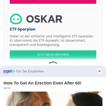
ETF-Sparplan
Oskar ist der einfache und intelligente ETF-Sparplan.
Er übernimmt die ETF-Auswahl, ist steuersmart,
transparent und kostengünstig.
JETZT MEHR ERFAHREN
Für Sie Empfohlen
How To Get An Erection Even After 60!
Aktien ATX
DAX
EuroStoxx 50
Dow Jones
NASDAQ 100
Nikkei 225
S&P 500
MEDVI
Weitere Aktien:
Chilean Metals
Noodles & Company Registered shs
Azul
PIRAEUS
BANK
PNGS Reva Diamond Jewellery