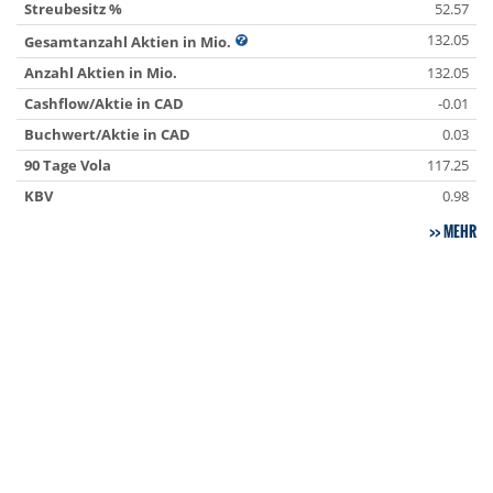
Streubesitz %
52.57
132.05
Gesamtanzahl Aktien in Mio.
Anzahl Aktien in Mio.
132.05
Cashflow/Aktie in CAD
-0.01
Buchwert/Aktie in CAD
0.03
90 Tage Vola
117.25
KBV
0.98
MEHR