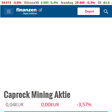
13
-0,6%
EStoxx50
6 503
0,4%
Nasdaq
29 408
-0,3%
Öl
83,0
4,5%
Depot
Caprock Mining Aktie
0,04
0,00
-3,57
EUR
EUR
%