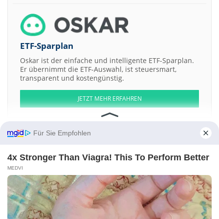
ETF-Sparplan
Oskar ist der einfache und intelligente ETF-Sparplan.
Er übernimmt die ETF-Auswahl, ist steuersmart,
transparent und kostengünstig.
JETZT MEHR ERFAHREN
Für Sie Empfohlen
4x Stronger Than Viagra! This To Perform Better
Aktien ATX
DAX
EuroStoxx 50
Dow Jones
NASDAQ 100
Nikkei 225
S&P 500
MEDVI
Weitere Aktien:
PT Bank Ina Perdana
Gruppo Green Power
DO Deutsche Office
Jagercor Energy
Sunshine Capital Investments
Kontakt
-
Impressum
-
Werbung
-
Barrierefreiheit