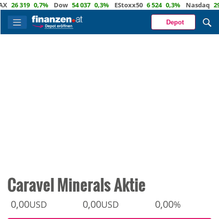
6 319
0,7%
Dow
54 037
0,3%
EStoxx50
6 524
0,3%
Nasdaq
29 722
Depot
Caravel Minerals Aktie
0,00
0,00
0,00
USD
USD
%