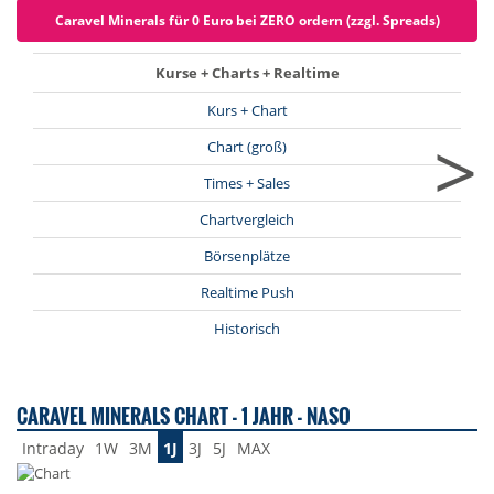
Caravel Minerals für 0 Euro bei ZERO ordern (zzgl. Spreads)
Kurse + Charts + Realtime
Kurs + Chart
>
Chart (groß)
Times + Sales
Chartvergleich
Börsenplätze
Realtime Push
Historisch
CARAVEL MINERALS CHART - 1 JAHR - NASO
Intraday
1W
3M
1J
3J
5J
MAX